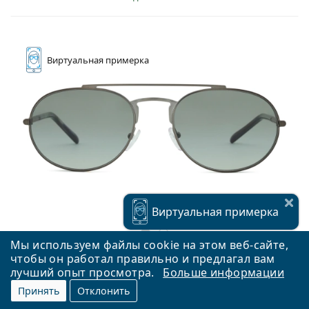
Виртуальная
примерка
Виртуальная
примерка
Мы используем файлы cookie на этом веб-сайте,
чтобы он работал правильно и предлагал вам
лучший опыт просмотра.
Больше информации
Emporio Armani EA 2171 300311 57
Принять
Отклонить
170,90 €