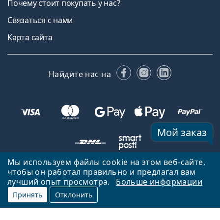
Почему стоит покупать у нас?
Связаться с нами
Карта сайта
Facebook
Instagram
LinkedIn
Найдите нас на
Мой заказ
Мы используем файлы cookie на этом веб-сайте,
чтобы он работал правильно и предлагал вам
Вернуться на главную страницу
Вверх
лучший опыт просмотра.
Больше информации
Lentiamo.lv принадлежит и управляется Lentiamo s.r.o., Чешская
Принять
Отклонить
Республика
Здесь для вас уже 18 лет.