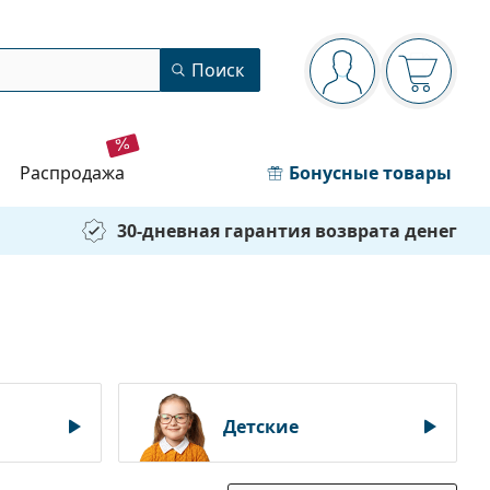
Панель навигации
Поиск
Вы вошли в сист
Ваша кор
распродажа
Бонусные товары
30-дневная гарантия возврата денег
Детские