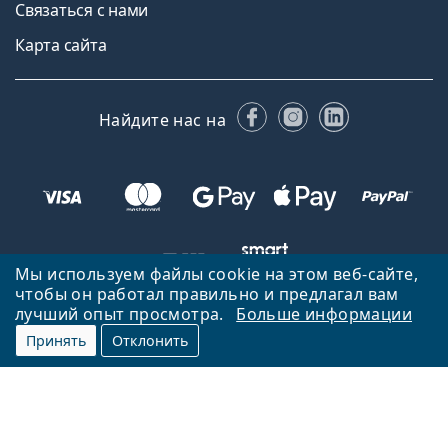
Связаться с нами
Карта сайта
Facebook
Instagram
LinkedIn
Найдите нас на
Мы используем файлы cookie на этом веб-сайте,
чтобы он работал правильно и предлагал вам
лучший опыт просмотра.
Больше информации
Вернуться на главную страницу
Вверх
Принять
Отклонить
Lentiamo.lv принадлежит и управляется Lentiamo s.r.o., Чешская
Республика
Здесь для вас уже 18 лет.