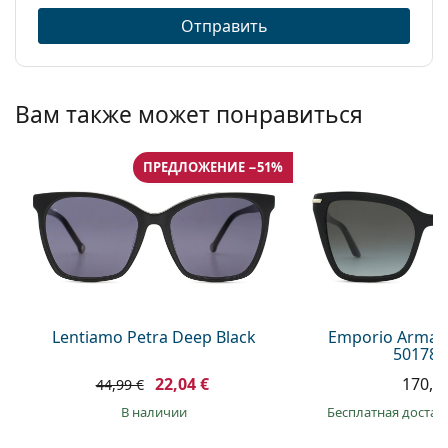
Отправить
Вам также может понравиться
ПРЕДЛОЖЕНИЕ −51%
Lentiamo Petra Deep Black
Emporio Arman
50178G
22,04 €
170,9
44,99 €
в наличии
Бесплатная достав