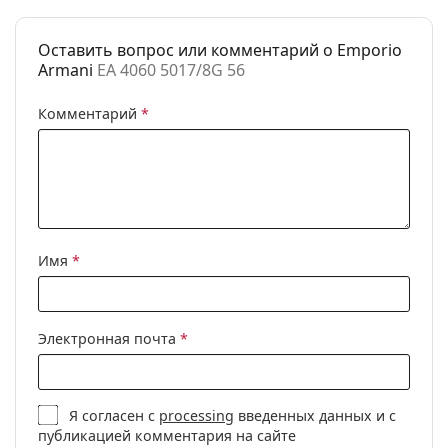
Использование:
Модные
Код:
EA 4060 5017/8G 56
Оставить вопрос или комментарий о Emporio
Доступен рецепт:
Нет
Armani
EA 4060 5017/8G 56
Комментарий
*
Имя
*
Электронная почта
*
Я согласен с
processing
введенных данных и с
публикацией комментария на сайте