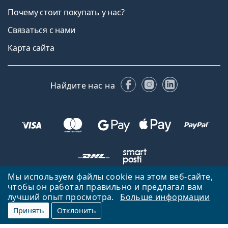
Почему стоит покупать у нас?
Связаться с нами
Карта сайта
Facebook
Instagram
LinkedIn
Найдите нас на
Мы используем файлы cookie на этом веб-сайте,
чтобы он работал правильно и предлагал вам
Вернуться на главную страницу
Вверх
лучший опыт просмотра.
Больше информации
Lentiamo.lv принадлежит и управляется Lentiamo s.r.o., Чешская
Принять
Отклонить
Республика
Здесь для вас уже 18 лет.