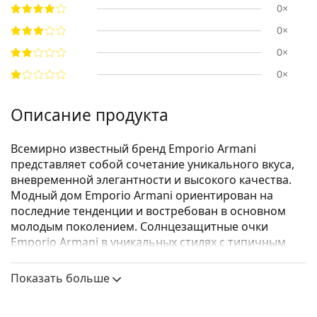
0×
0×
0×
0×
Описание продукта
Всемирно известный бренд Emporio Armani
представляет собой сочетание уникального вкуса,
вневременной элегантности и высокого качества.
Модный дом Emporio Armani ориентирован на
последние тенденции и востребован в основном
молодым поколением. Солнцезащитные очки
Emporio Armani в уникальных стилях с типичным
логотипом орла на дужках станут отличным
аксессуаром для всех поклонников моды.
Показать больше
Emporio Armani EA 4060 5017/8G 56
— женские
солнцезащитные очки.