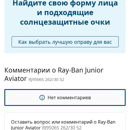
Найдите свою форму лица
брендов.
Регулируемые
Да
и подходящие
носоупоры:
солнцезащитные очки
Аксессуары
Футляр:
Нет
Как выбрать лучшую оправу для вас
Салфетка для
Нет
чистки:
Другое
Комментарии о Ray-Ban Junior
Пол:
Детские
Aviator
Категория:
Солнцезащитные очки
RJ9506S 262/30 52
Бренд:
Ray-Ban
Нет комментариев
Использование:
Модные
Код:
RJ9506S 262/30 52
Оставить вопрос или комментарий о Ray-Ban
Junior Aviator
RJ9506S 262/30 52