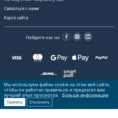
Связаться с нами
Карта сайта
Facebook
Instagram
LinkedIn
Найдите нас на
Мы используем файлы cookie на этом веб-сайте,
чтобы он работал правильно и предлагал вам
Вернуться на главную страницу
Вверх
лучший опыт просмотра.
Больше информации
Lentiamo.lv принадлежит и управляется Lentiamo s.r.o., Чешская
Принять
Отклонить
Республика
Здесь для вас уже 18 лет.