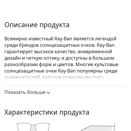
Описание продукта
Всемирно известный Ray-Ban является легендой
среди брендов солнцезащитных очков. Ray-Ban
гарантирует высокое качество, вневременной
дизайн и четкую оптику, и доступны в большом
разнообразии форм и цветов. Многие культовые
солнцезащитные очки Ray-Ban популярны среди
знаменитостей, которые помогли им стать
известными во всем мире.
Показать больше
Ray-Ban Junior Aviator RJ9506S 262/30 52
— детские
солнцезащитные очки.
Посмотрите, как вы выглядите в этих
Характеристики продукта
солнцезащитных очках с функцией виртуальной
примерки Lentiamo.