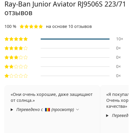
Ray-Ban Junior Aviator RJ9506S 223/71
отзывов
100 %
на основе 10 отзывов
10×
0×
0×
0×
0×
Они очень хорошие, даже защищают
Я покупала 
от солнца.
Очень хоро
качества
Переведено с
(
просмотр
)
Переведен