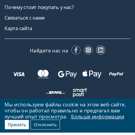
Почему стоит покупать у нас?
Связаться с нами
Карта сайта
Facebook
Instagram
LinkedIn
Найдите нас на
Мы используем файлы cookie на этом веб-сайте,
чтобы он работал правильно и предлагал вам
Вернуться на главную страницу
Вверх
лучший опыт просмотра.
Больше информации
Lentiamo.lv принадлежит и управляется Lentiamo s.r.o., Чешская
Принять
Отклонить
Республика
Здесь для вас уже 18 лет.