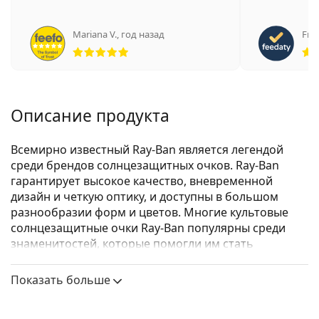
Mariana V.
,
год назад
Fran
Рейтинг 5 из 5
Описание продукта
Всемирно известный Ray-Ban является легендой
среди брендов солнцезащитных очков. Ray-Ban
гарантирует высокое качество, вневременной
дизайн и четкую оптику, и доступны в большом
разнообразии форм и цветов. Многие культовые
солнцезащитные очки Ray-Ban популярны среди
знаменитостей, которые помогли им стать
известными во всем мире.
Показать больше
Ray-Ban Junior Aviator RJ9506S 223/71
— детские
солнцезащитные очки.