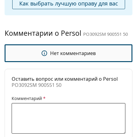
Изучите ассортимент
солнцезащитных очков
,
Как выбрать лучшую оправу для вас
Салфетка для
Да
чтобы найти больше стилей от популярных
чистки:
брендов.
Другое
Комментарии о Persol
Пол:
Мужские
PO3092SM 900551 50
Категория:
Солнцезащитные очки
Бренд:
Persol
Нет комментариев
Использование:
Модные
Код:
PO3092SM 900551 50
Оставить вопрос или комментарий о Persol
PO3092SM 900551 50
Комментарий
*