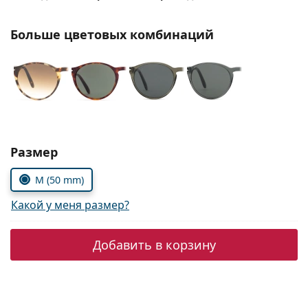
Persol
Больше цветовых комбинаций
Prada
Все бренды
Выбрать параметры:
Размер
M (50 mm)
Какой у меня размер?
Добавить в корзину