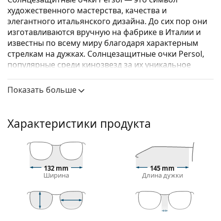
художественного мастерства, качества и
элегантного итальянского дизайна. До сих пор они
изготавливаются вручную на фабрике в Италии и
известны по всему миру благодаря характерным
стрелкам на дужках. Солнцезащитные очки Persol,
популярные среди кинозвезд за их уникальное
очарование, стали незаменимым аксессуаром
благодаря своему высокому качеству,
Показать больше
традиционным формам и культовому бренду.
Persol PO3092SM 900551 50
— мужские
Характеристики продукта
солнцезащитные очки.
Посмотрите, как вы выглядите в этих
солнцезащитных очках с функцией виртуальной
примерки Lentiamo.
132 mm
145 mm
Ширина
Длина дужки
Оправа для солнцезащитных очков
Коричневый цвет оправы идеально сочетается с
теплым оттенком кожи и светлыми коричневыми,
черными или темно-русыми волосами.
45 mm
50 mm
19 mm