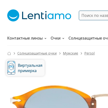
Поиск
Войти
Меню навигации
Растворы
Как заказать
Контактные линзы
Очки
Солнцезащитные оч
Солнцезащитные очки
Мужские
Persol
Виртуальная
примерка