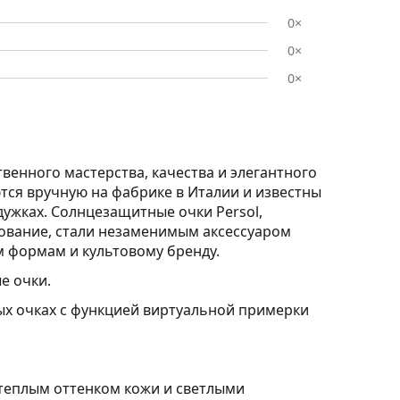
0×
0×
0×
венного мастерства, качества и элегантного
ются вручную на фабрике в Италии и известны
дужках. Солнцезащитные очки Persol,
рование, стали незаменимым аксессуаром
м формам и культовому бренду.
е очки.
ых очках с функцией виртуальной примерки
 теплым оттенком кожи и светлыми