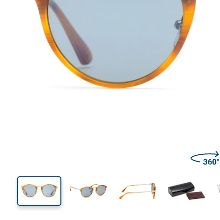
142 mm
Ширина
Ширин
линзы
49 mm
51 mm
Высота линзы
Ширина линзы