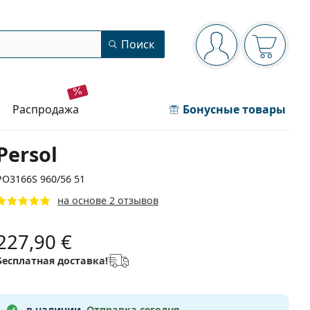
Панель навигации
Поиск
Вы вошли в сист
Ваша кор
распродажа
Бонусные товары
Persol
PO3166S 960/56 51
на основе 2 отзывов
227,90 €
Бесплатная доставка!
в наличии.
Отправка сегодня