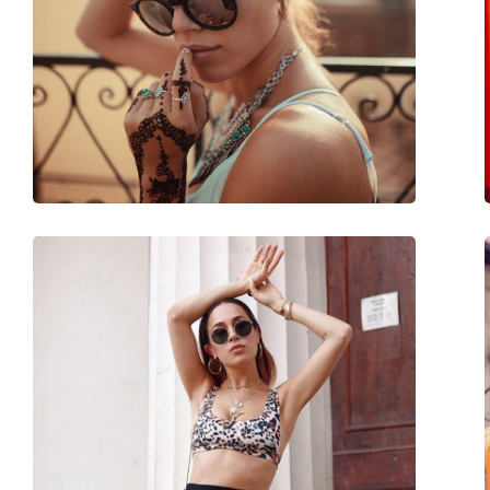
Длина дужки:
145 mm
Ширина моста:
22 mm
Вес:
215 г
Регулируемые носоупоры:
Да
Аксессуары
Футляр:
Да
Салфетка для чистки:
Да
Другое
Пол:
Мужские
Категория:
Солнцезащитные 
Бренд:
Persol
Использование:
Модные
Код:
PO3166S 960/56 51