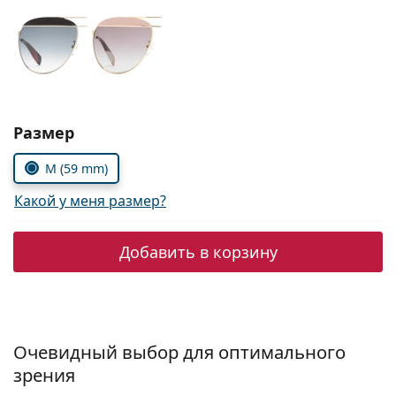
Persol
Prada
Все бренды
Выбрать параметры:
Размер
M (59 mm)
Какой у меня размер?
Добавить в корзину
Очевидный выбор для оптимального
зрения