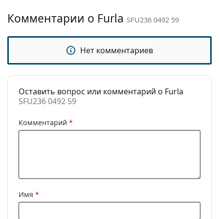
Другое
Комментарии о Furla
Пол:
Женские
SFU236 0492 59
Категория:
Солнцезащитные очки
Бренд:
Furla
Нет комментариев
Использование:
Модные
Код:
SFU236 0492 59
Оставить вопрос или комментарий о Furla
SFU236 0492 59
Комментарий
*
Имя
*