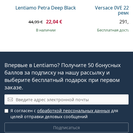
Lentiamo Petra Deep Black
Versace 0VE 223
реме
22,04 €
291,9
44,99 €
в наличии
Бесплатная достав
Впервые в Lentiamo? Получите 50 бонусных
баллов за подписку на нашу рассылку и
выберите бесплатный подарок при первом
заказе.
Эл. почта
Я согласен с
обработкой персональных данных
для
целей отправки деловых сообщений
Подписаться