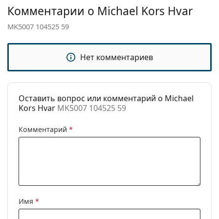
Изучите ассортимент
солнцезащитных очков
,
Комментарии о Michael Kors Hvar
Категория:
Солнцезащитные очки
чтобы найти больше стилей от популярных
брендов.
MK5007 104525 59
Бренд:
Michael Kors
Использование:
Модные
Нет комментариев
Код:
MK5007 104525 59
Доступен рецепт:
Нет
Оставить вопрос или комментарий о Michael
Kors Hvar
MK5007 104525 59
Комментарий
*
Имя
*