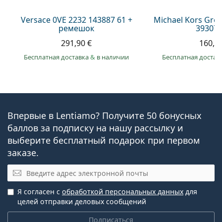
Versace 0VE 2232 143887 61 +
Michael Kors Gr
ремешок
393073
291,90 €
160,9
Бесплатная доставка
&
в наличии
Бесплатная достав
Впервые в Lentiamo? Получите 50 бонусных
баллов за подписку на нашу рассылку и
выберите бесплатный подарок при первом
заказе.
Эл. почта
Я согласен с
обработкой персональных данных
для
целей отправки деловых сообщений
Подписаться