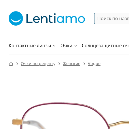
Поиск
Войти
Меню навигации
Растворы
Как заказать
Контактные линзы
Очки
Солнцезащитные оч
Очки по рецепту
Женские
Vogue