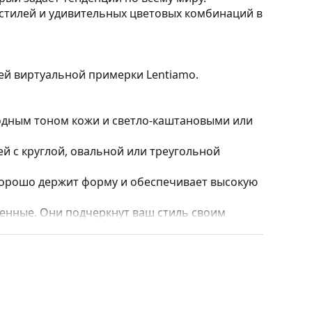
стилей и удивительных цветовых комбинаций в
ией виртуальной примерки Lentiamo.
лодным тоном кожи и светло-каштановыми или
 с круглой, овальной или треугольной
 хорошо держит форму и обеспечивает высокую
нные. Они подчеркнут ваш стиль своим
и полностью закрывают линзы, защищая их от
 линз, включая более толстые с более
ять положение и посадку очков для
сегда должна выполняться опытным оптиком,