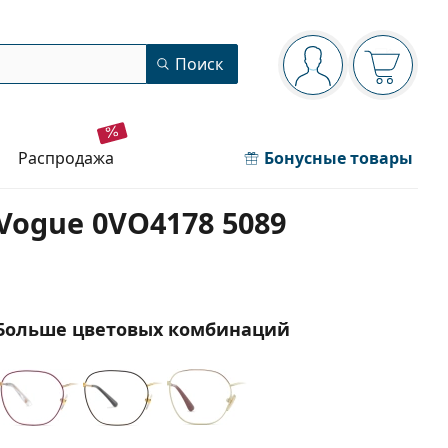
Панель навигации
Поиск
Вы вошли в сист
Ваша кор
распродажа
Бонусные товары
Vogue 0VO4178 5089
Больше цветовых комбинаций