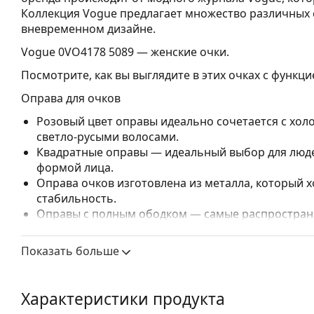
Коллекция Vogue предлагает множество различных 
вневременном дизайне.
Vogue 0VO4178 5089
— женские очки.
Посмотрите, как вы выглядите в этих очках с функц
Оправа для очков
Розовый цвет оправы идеально сочетается с хо
светло-русыми волосами.
Квадратные оправы — идеальный выбор для людей
формой лица.
Оправа очков изготовлена из металла, который
стабильность.
Оправы с полным ободком — самые распростране
заметным дизайном. Они прочные, долговечные 
повреждений. Этот тип оправы подходит для всех
Показать больше
высокими оптическими характеристиками.
Регулируемые носоупоры позволяют мягко измен
повышения комфорта. Регулировка носоупоров в
Характеристики продукта
чтобы предотвратить повреждение или поломку.