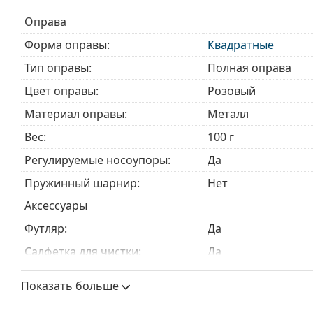
Аксессуары
Оправа
Мы доставляем очки в оригинальном футляре. Цве
Форма оправы:
Квадратные
Прилагаемая салфетка идеально подходит для чи
Тип оправы:
Полная оправа
могут поставляться с тканевым мешочком вместо
Цвет оправы:
Розовый
Изучите полный ассортимент
очков
, чтобы найти б
руководством по очкам
, если вам нужна помощь в 
Материал оправы:
Металл
Это медицинское изделие. Перед использованием п
Вес:
100 г
Регулируемые носоупоры:
Да
Пружинный шарнир:
Нет
Аксессуары
Футляр:
Да
Салфетка для чистки:
Да
Другое
Показать больше
Пол:
Женские