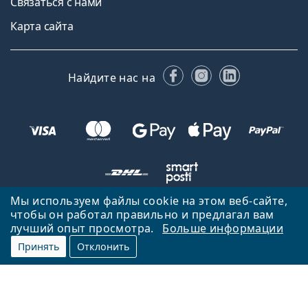
Связаться с нами
Карта сайта
Facebook
Instagram
LinkedIn
Найдите нас на
Мы используем файлы cookie на этом веб-сайте,
чтобы он работал правильно и предлагал вам
Вернуться на главную страницу
Вверх
лучший опыт просмотра.
Больше информации
Lentiamo.lv принадлежит и управляется Lentiamo s.r.o., Чешская
Принять
Отклонить
Республика
Здесь для вас уже 18 лет.