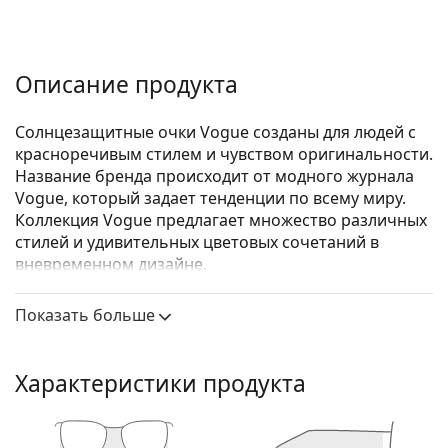
Описание продукта
Солнцезащитные очки Vogue созданы для людей с
красноречивым стилем и чувством оригинальности.
Название бренда происходит от модного журнала
Vogue, который задает тенденции по всему миру.
Коллекция Vogue предлагает множество различных
стилей и удивительных цветовых сочетаний в
вневременном дизайне.
Vogue 0VO 5338S W44/11 54
— женские
Показать больше
солнцезащитные очки.
Посмотрите, как вы выглядите в этих
солнцезащитных очках с функцией виртуальной
Характеристики продукта
примерки Lentiamo.
Оправа для солнцезащитных очков