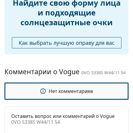
Найдите свою форму лица
Изучите ассортимент
Регулируемые
Нет
солнцезащитных очков
,
и подходящие
чтобы найти больше стилей от популярных
носоупоры:
солнцезащитные очки
брендов.
Аксессуары
Футляр:
Да
Как выбрать лучшую оправу для вас
Салфетка для
Да
чистки:
Другое
Комментарии о Vogue
Пол:
Женские
0VO 5338S W44/11 54
Категория:
Солнцезащитные очки
Бренд:
Vogue
Нет комментариев
Использование:
Модные
Код:
0VO 5338S W44/11 54
Оставить вопрос или комментарий о Vogue
0VO 5338S W44/11 54