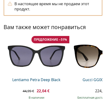
Persol
В настоящее время мы не продаем этот
продукт.
Prada
Все бренды
Вам также может понравиться
ПРЕДЛОЖЕНИЕ −51%
Lentiamo Petra Deep Black
Gucci GG002
22,04 €
224,9
44,99 €
в наличии
Бесплатная достав