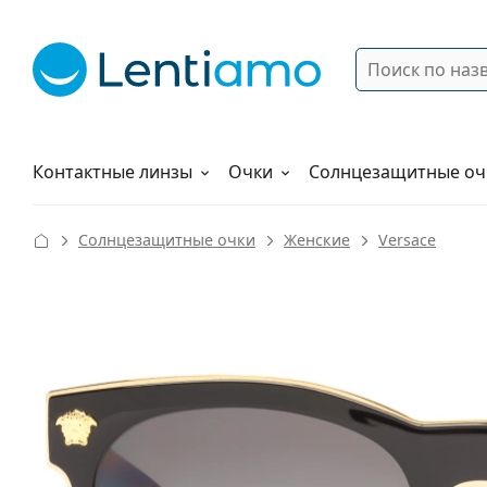
Поиск
Войти
Меню навигации
Растворы
Как заказать
Контактные линзы
Очки
Солнцезащитные оч
Солнцезащитные очки
Женские
Versace