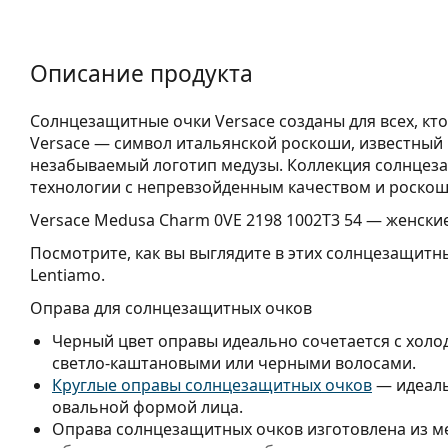
Описание продукта
Солнцезащитные очки Versace созданы для всех, кт
Versace — символ итальянской роскоши, известный 
незабываемый логотип медузы. Коллекция солнцез
технологии с непревзойденным качеством и роско
Versace Medusa Charm 0VE 2198 1002T3 54
— женские
Посмотрите, как вы выглядите в этих солнцезащитн
Lentiamo.
Оправа для солнцезащитных очков
Черный цвет оправы идеально сочетается с холо
светло-каштановыми или черными волосами.
Круглые оправы солнцезащитных очков
— идеаль
овальной формой лица.
Оправа солнцезащитных очков изготовлена из м