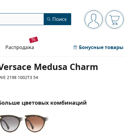
Панель навигации
Поиск
Вы вошли в сист
Ваша кор
распродажа
Бонусные товары
Versace Medusa Charm
0VE 2198 1002T3 54
Больше цветовых комбинаций