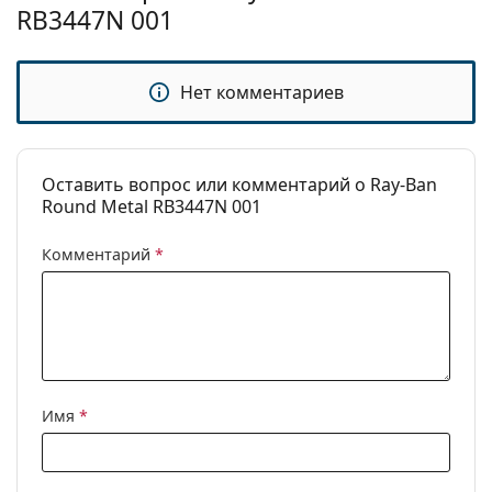
RB3447N 001
Бренд:
Ray-Ban
Использование:
Модные
Нет комментариев
Код:
RB3447N 001 50
Доступен рецепт:
Да
Оставить вопрос или комментарий о Ray-Ban
Round Metal RB3447N 001
Комментарий
*
Имя
*