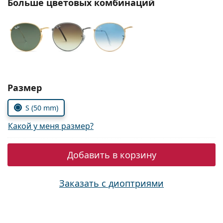
Больше цветовых комбинаций
Persol
Prada
Все бренды
Выбрать параметры:
Размер
S (50 mm)
Какой у меня размер?
Добавить в корзину
Заказать с диоптриями