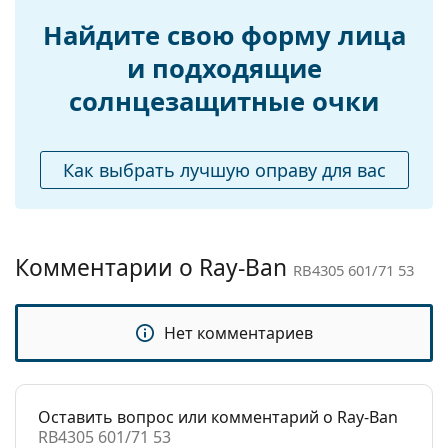
Вес:
45 г
Найдите свою форму лица
Регулируемые
Нет
носоупоры:
и подходящие
Аксессуары
солнцезащитные очки
Футляр:
Да
Салфетка для
Да
Как выбрать лучшую оправу для вас
чистки:
Другое
Пол:
Unisex
Комментарии о Ray-Ban
RB4305 601/71 53
Категория:
Солнцезащитные очки
Бренд:
Ray-Ban
Нет комментариев
Использование:
Модные
Код:
RB4305 601/71 53
Доступен рецепт:
Да
Оставить вопрос или комментарий о Ray-Ban
RB4305 601/71 53