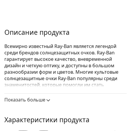
Описание продукта
Всемирно известный Ray-Ban является легендой
среди брендов солнцезащитных очков. Ray-Ban
гарантирует высокое качество, вневременной
дизайн и четкую оптику, и доступны в большом
разнообразии форм и цветов. Многие культовые
солнцезащитные очки Ray-Ban популярны среди
знаменитостей, которые помогли им стать
известными во всем мире.
Показать больше
Ray-Ban RB4305 601/71 53
— солнцезащитные очки
унисекс.
Посмотрите, как вы выглядите в этих
Характеристики продукта
солнцезащитных очках с функцией виртуальной
примерки Lentiamo.