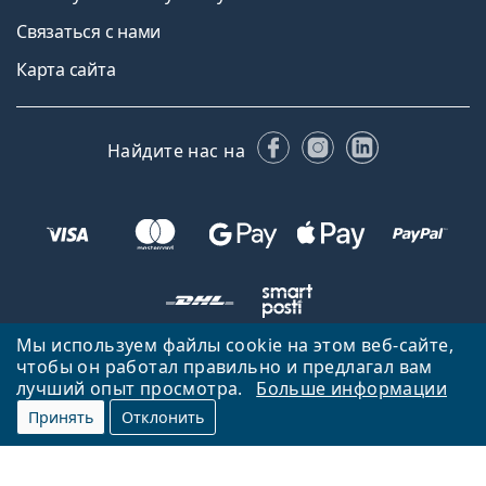
Связаться с нами
Карта сайта
Facebook
Instagram
LinkedIn
Найдите нас на
Мы используем файлы cookie на этом веб-сайте,
чтобы он работал правильно и предлагал вам
Вернуться на главную страницу
Вверх
лучший опыт просмотра.
Больше информации
Lentiamo.lv принадлежит и управляется Lentiamo s.r.o., Чешская
Принять
Отклонить
Республика
Здесь для вас уже 18 лет.