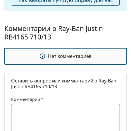
Как выбрать лучшую оправу для вас
чистки:
тканевым мешочком вместо салфетки.
Другое
Изучите ассортимент
солнцезащитных очков
,
Пол:
Мужские
чтобы найти больше стилей от популярных
Комментарии о Ray-Ban Justin
брендов.
Категория:
Солнцезащитные очки
RB4165 710/13
Бренд:
Ray-Ban
Использование:
Модные
Нет комментариев
Код:
RB4165 710/13 54
Доступен рецепт:
Да
Оставить вопрос или комментарий о Ray-Ban
Justin RB4165 710/13
Комментарий
*