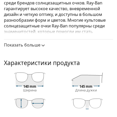
среди брендов солнцезащитных очков. Ray-Ban
гарантирует высокое качество, вневременной
дизайн и четкую оптику, и доступны в большом
разнообразии форм и цветов. Многие культовые
солнцезащитные очки Ray-Ban популярны среди
знаменитостей, которые помогли им стать
известными во всем мире.
Показать больше
Модели из коллекции Justin имеют классическую
форму Wayfarer.
Ray-Ban Justin RB4165 710/13
— мужские
Характеристики продукта
солнцезащитные очки.
Посмотрите, как вы выглядите в этих
солнцезащитных очках с функцией виртуальной
примерки Lentiamo.
140 mm
145 mm
Ширина
Длина дужки
Оправа для солнцезащитных очков
Коричневый цвет оправы идеально сочетается с
теплым оттенком кожи и светлыми коричневыми,
41 mm
54 mm
16 mm
черными или темно-русыми волосами.
Высота линзы
Ширина
Ширина моста