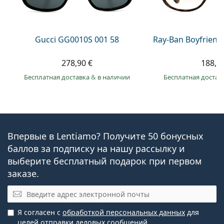
Gucci GG0010S 001 58
Ray-Ban Boyfriend
278,90 €
188,9
Бесплатная доставка
&
в наличии
Бесплатная достав
Впервые в Lentiamo? Получите 50 бонусных
баллов за подписку на нашу рассылку и
выберите бесплатный подарок при первом
заказе.
Эл. почта
Я согласен с
обработкой персональных данных
для
целей отправки деловых сообщений