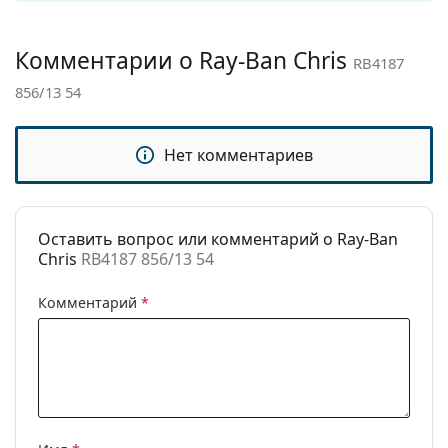
Другое
чтобы найти больше стилей от популярных
брендов.
Пол:
Мужские
Комментарии о Ray-Ban Chris
RB4187
Категория:
Солнцезащитные очки
856/13 54
Бренд:
Ray-Ban
Использование:
Модные
Нет комментариев
Код:
RB4187 856/13 54
Доступен рецепт:
Да
Оставить вопрос или комментарий о Ray-Ban
Chris
RB4187 856/13 54
Комментарий
*