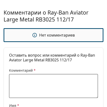
чистки и ухода за солнцезащитными очками.
Некоторые модели могут поставляться с
Комментарии о Ray-Ban Aviator
тканевым мешочком вместо салфетки.
Large Metal RB3025 112/17
Изучите ассортимент
солнцезащитных очков
,
чтобы найти больше стилей от популярных
брендов.
Нет комментариев
Оставить вопрос или комментарий о Ray-Ban
Aviator Large Metal RB3025 112/17
Комментарий
*
Имя
*