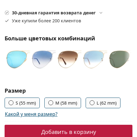
Persol
30-дневная гарантия возврата денег
Prada
Уже купили более 200 клиентов
Все бренды
Больше цветовых комбинаций
Выбрать параметры:
Размер
S (55 mm)
M (58 mm)
L (62 mm)
Какой у меня размер?
Добавить в корзину