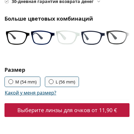
30-дневная гарантия возврата денег
Persol
Prada
Больше цветовых комбинаций
Все бренды
Выбрать параметры:
Размер
M (54 mm)
L (56 mm)
Какой у меня размер?
Выберите линзы для очков от
11,90 €