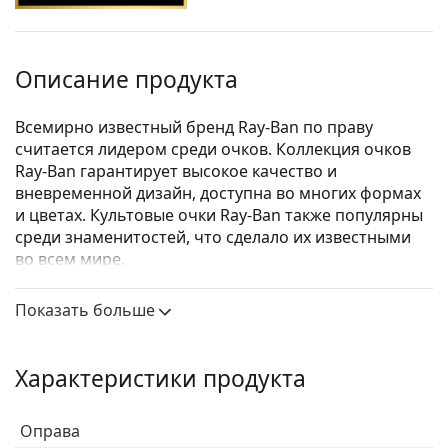
Описание продукта
Всемирно известный бренд Ray-Ban по праву
считается лидером среди очков. Коллекция очков
Ray-Ban гарантирует высокое качество и
вневременной дизайн, доступна во многих формах
и цветах. Культовые очки Ray-Ban также популярны
среди знаменитостей, что сделало их известными
во всем мире.
Ray-Ban 0RX7047 5196
— очки унисекс.
Показать больше
Посмотрите, как вы выглядите в этих очках с
функцией виртуальной примерки Lentiamo.
Характеристики продукта
Оправа для очков
Черный цвет оправы идеально сочетается с
Оправа
холодным оттенком кожи и светлыми светлыми,