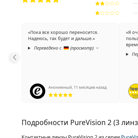
Пока все хорошо переносится.
Я оч
Надеюсь, так будет и дальше.
поль
время
Переведено с
(
просмотр
)
Пе
Анонимный
,
11 месяцев назад
Рейтинг 5 из 5
Подробности PureVision 2 (3 лин
Контактные линзы PureVision 2 из серии
PureVi