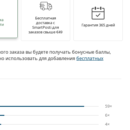
Бесплатная
ма
доставка с
ти
Гарантия 365 дней
SmartPosti для
заказов свыше €49
вого заказа вы будете получать бонусные баллы,
о использовать для добавления
бесплатных
59×
6×
4×