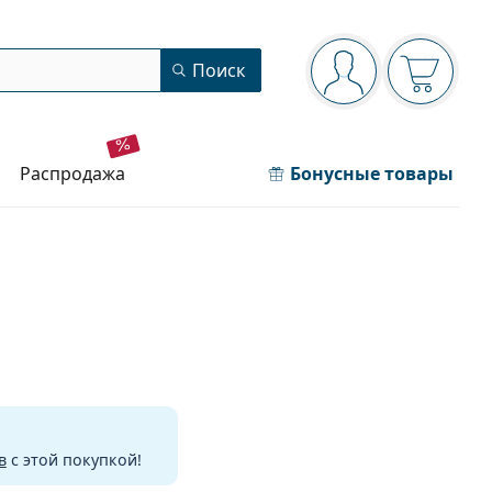
Панель навигации
Поиск
Вы вошли в сист
Ваша кор
распродажа
Бонусные товары
в
с этой покупкой!