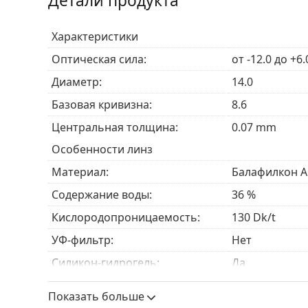
Детали продукта
Более четкое зрение
–
Асферический дизайн
условиях низкой освещенности.
Характеристики
Ежемесячное или непрерывное ношение
– Л
также могут носиться непрерывно до 30 дн
Оптическая сила:
от -12.0 до +6.
Легкое применение
– Полезный оттенок для
Диаметр:
14.0
Базовая кривизна:
8.6
Для кого предназначены контакт
Центральная толщина:
0.07 mm
PureVision 2 подходят для тех, кто носит еже
Особенности линз
четкость зрения. Они идеально подходят для:
Материал:
Балафилкон А
Тех, кто
близорук
(миопия) или
дальнозорок
Содержание воды:
36 %
Тех, кто ищет четкое, ясное зрение в любы
Тех, кто предпочитает ежемесячный период 
Кислородопроницаемость:
130 Dk/t
линзы
УФ-фильтр:
Нет
Силикон-гидрогель:
Да
Часто задаваемые вопросы о 
Использование
Показать больше
Срок годности:
Не менее 23 