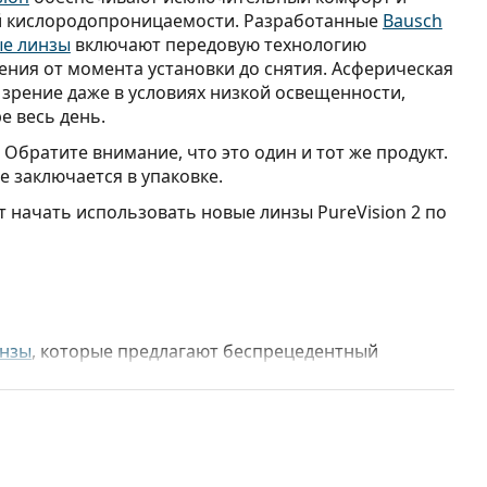
ой кислородопроницаемости. Разработанные
Bausch
ые линзы
включают передовую технологию
ния от момента установки до снятия. Асферическая
 зрение даже в условиях низкой освещенности,
е весь день.
. Обратите внимание, что это один и тот же продукт.
 заключается в упаковке.
т начать использовать новые линзы PureVision 2 по
инзы
, которые предлагают беспрецедентный
щества?
ComfortMoist обеспечивает насыщенный влагой
на ночь.
кон-гидрогелевый материал
обеспечивает высокую
 более здоровым глазам.