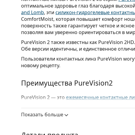
оптимальное здоровье глаз благодаря высок
and Lomb
, эти
силикон-гидрогелевые контактн
ComfortMoist, которая повышает комфорт ноше
поверхность также гарантирует четкое и ясное
позволяя вам уверенно ориентироваться в мир
PureVision 2 также известны как PureVision 2HD
Обе версии идентичны, и единственное отличие
Пользователи контактных линз PureVision могу
новому рецепту.
Преимущества PureVision2
PureVision 2 — это
ежемесячные контактные л
комфорт и четкость. Каковы их другие преиму
Комфорт в течение всего дня
– Технология 
Показать больше
комфорт сразу после установки и до снятия 
Воздухопроницаемость
– Современный
сили
кислородопроницаемость, что способствует