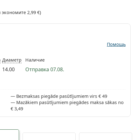
ы экономите
2,99 €
)
Помощь
а
Диаметр
Наличие
14.00
Отправка 07.08.
Bezmaksas piegāde pasūtījumiem virs € 49
Mazākiem pasūtījumiem piegādes maksa sākas no
€ 3,49