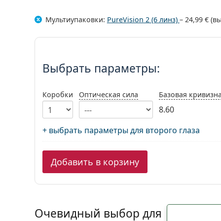
Мультиупаковки:
PureVision 2 (6 линз)
–
24,99 €
(в
Выбрать параметры:
Выбрать параметры:
Коробки
Оптическая сила
Базовая кривизн
8.60
+ выбрать параметры для второго глаза
Добавить в корзину
Очевидный выбор для