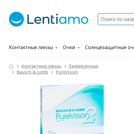
Поиск
Войти
Меню навигации
Растворы
Как заказать
Контактные линзы
Очки
Солнцезащитные оч
Контактные линзы
Ежемесячные
Bausch & Lomb
PureVision