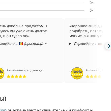
0×
0×
ень довольна продуктом, я
Хорошие линзы, но мн
зуюсь им уже очень долгое
подобрать, потому чт
, и он супер ок
мягкие, а я ношу их уже
реведено с
(
просмотр
)
Переведено с
(
про
Анонимный
,
год назад
Antonia T.
,
год н
Рейтинг 5 из 5
Рей
зы)
sion
обеспечивают исключительный комфорт и