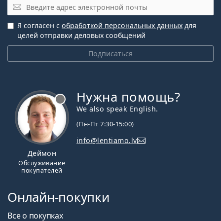
Часто задаваемые вопросы о
Эл. почта
PureVision2
Я согласен с
обработкой персональных данных
для
целей отправки деловых сообщений
Как долго можно носить контактные линзы
Подписаться
PureVision 2?
Можно ли спать в контактных линзах
Нужна помощь?
PureVision 2?
We also speak English.
(Пн-Пт 7:30-15:00)
PureVision2 и PureVision 2HD — это одно и то
info@lentiamo.lv
же?
Деймон
Обслуживание
покупателей
Что лучше: PureVision 2 или Acuvue Oasys?
Онлайн-покупки
В чем разница между PureVision 2 (6 линз) и
Все о покупках