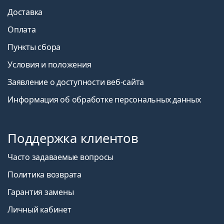
PureVision 2 (3 линзы)?
Доставка
Оплата
Другие ежемесячные контактные линзы
Пункты сбора
Покупатели, купившие эти линзы, также купили
Условия и положения
ReNu MultiPlus 360 мл с контейнером
.
Заявление о доступности веб-сайта
Это медицинское изделие. Перед использованием
Информация об обработке персональных данных
прочтите инструкцию.
Поддержка клиентов
Часто задаваемые вопросы
Политика возврата
Гарантия замены
Личный кабинет