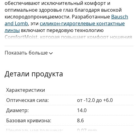
обеспечивают исключительный комфорт и
оптимальное здоровье глаз благодаря высокой
кислородопроницаемости. Разработанные
Bausch
and Lomb
, эти
силикон-гидрогелевые контактные
линзы
включают передовую технологию
ComfortMoist, которая повышает комфорт ношения
от установки до снятия. Асферическая поверхность
также гарантирует четкое и ясное зрение даже в
Показать больше
условиях низкой освещенности, позволяя вам
уверенно ориентироваться в мире в течение всего
дня.
Детали продукта
PureVision 2 также известны как PureVision 2HD.
Обратите внимание, что это один и тот же продукт.
Характеристики
Обе версии идентичны, и единственное различие
Оптическая сила:
от -12.0 до +6.0
заключается в упаковке.
Диаметр:
14.0
Пользователи контактных линз PureVision могут
начать использовать новые линзы PureVision 2 по
Базовая кривизна:
8.6
новому рецепту.
Центральная толщина:
0.07 mm