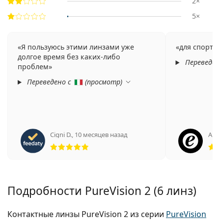
2×
5×
Я пользуюсь этими линзами уже
для спорти
долгое время без каких-либо
Переведен
проблем
Переведено с
(
просмотр
)
Cigni D.
,
10 месяцев назад
Ан
Рейтинг 5 из 5
Подробности PureVision 2 (6 линз)
Контактные линзы PureVision 2 из серии
PureVision