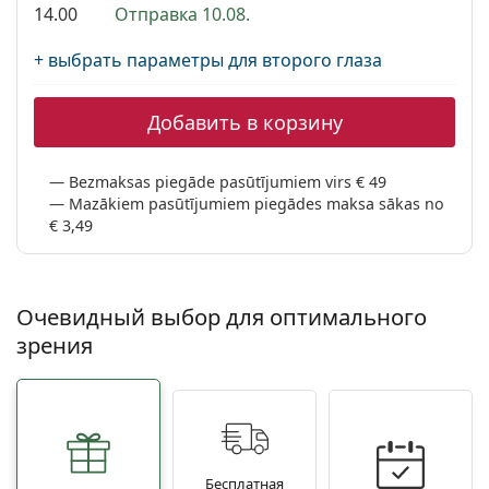
Persol
14.00
Отправка 10.08.
Prada
+ выбрать параметры для второго глаза
Все бренды
Добавить в корзину
Bezmaksas piegāde pasūtījumiem virs € 49
Mazākiem pasūtījumiem piegādes maksa sākas no
€ 3,49
Очевидный выбор для оптимального
зрения
Бесплатная