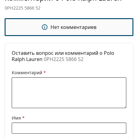
0PH2225 5866 52
Регулируемые
Нет
носоупоры:
Пружинный
Нет
Нет комментариев
шарнир:
Аксессуары
Футляр:
Да
Оставить вопрос или комментарий о Polo
Ralph Lauren
0PH2225 5866 52
Салфетка для
Да
чистки:
Комментарий
*
Другое
Пол:
Мужские
Категория:
Очки по рецепту
Бренд:
Polo Ralph Lauren
Имя
*
Код:
0PH2225 5866 52