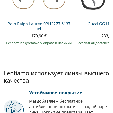
Persol
Prada
Все бренды
Polo Ralph Lauren 0PH2277 6137
Gucci GG113
54
179,90 €
233,9
Бесплатная доставка
&
оправа в наличии
Бесплатная доставка
&
Lentiamo использует линзы высшего
качества
Устойчивое покрытие
Мы добавляем бесплатное
антибликовое покрытие к каждой паре
линз. Покрытие предотвращает