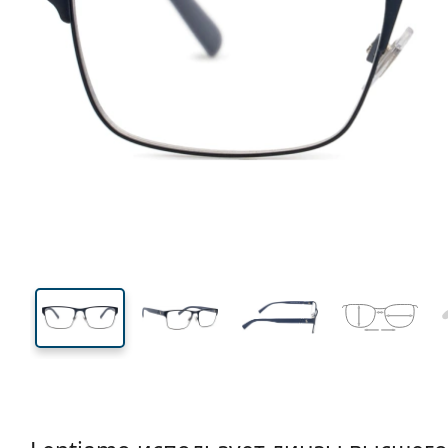
135 mm
Ширина
Ширин
линзы
38 mm
56 mm
Высота линзы
Ширина линзы