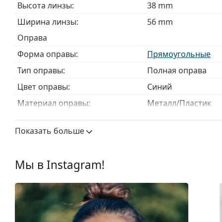
Высота линзы:
38 mm
Ширина линзы:
56 mm
Оправа
Форма оправы:
Прямоугольные
Тип оправы:
Полная оправа
Цвет оправы:
Синий
Материал оправы:
Металл/Пластик
Размер:
M
Показать больше
Ширина:
135 mm
Длина дужки:
145 mm
Мы в Instagram!
Ширина моста:
18 mm
Вес:
215 г
Регулируемые носоупоры:
Да
Пружинный шарнир:
Нет