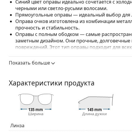
Синий цвет оправы идеально сочетается с холод
черными или светло-русыми волосами.
Прямоугольные оправы — идеальный выбор для л
Оправа очков изготовлена из комбинации металл
прочность и стабильность.
Оправы с полным ободком — самые распростране
заметным дизайном. Они прочные, долговечные 
повреждений. Этот тип оправы подходит для всех
высокими оптическими характеристиками.
Регулируемые носоупоры позволяют мягко измен
Показать больше
повышения комфорта. Регулировка носоупоров в
чтобы предотвратить повреждение или поломку.
Характеристики продукта
Аксессуары
Мы доставляем очки в оригинальном футляре. Цве
Прилагаемая салфетка идеально подходит для чи
могут поставляться с тканевым мешочком вместо
135 mm
145 mm
Ширина
Длина дужки
Изучите полный ассортимент
очков
, чтобы найти б
руководством по очкам
, если вам нужна помощь в 
Линза
Это медицинское изделие. Перед использованием п