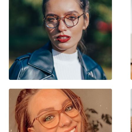
Аксессуары
Футляр:
Да
Салфетка для чистки:
Да
Другое
Пол:
Мужские
Категория:
Очки по рецепту
Бренд:
Polo Ralph Lauren
Код:
0PH1175 9119 56