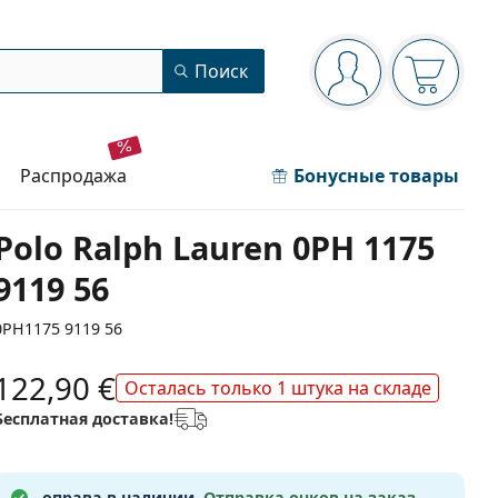
Панель навигации
Поиск
Вы вошли в сист
Ваша кор
распродажа
Бонусные товары
Polo Ralph Lauren 0PH 1175
9119 56
0PH1175 9119 56
122,90 €
Осталась только 1 штука на складе
Бесплатная доставка!
оправа в наличии.
Отправка очков на заказ