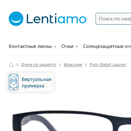
Поиск
Войти
Меню навигации
Растворы
Как заказать
Контактные линзы
Очки
Солнцезащитные оч
Очки по рецепту
Мужские
Polo Ralph Lauren
Виртуальная
примерка