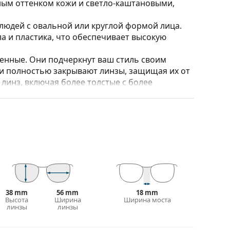
ным оттенком кожи и светло-каштановыми,
юдей с овальной или круглой формой лица.
а и пластика, что обеспечивает высокую
нные. Они подчеркнут ваш стиль своим
и полностью закрывают линзы, защищая их от
 линз, включая более толстые с более
ять положение и посадку очков для
сегда должна выполняться опытным оптиком,
т и дизайн футляра могут отличаться.
стки и ухода за очками. Некоторые модели
 салфетки.
38 mm
56 mm
18 mm
ольше стилей, или ознакомьтесь с нашим
Высота
Ширина
Ширина моста
линзы
линзы
выборе.
рочтите инструкцию.