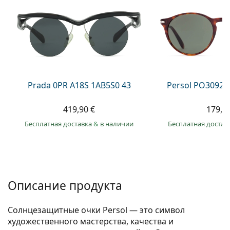
Persol
Prada
Все бренды
Prada 0PR A18S 1AB5S0 43
Persol PO3092S
419,90 €
179,9
Бесплатная доставка
&
в наличии
Бесплатная достав
Описание продукта
Солнцезащитные очки Persol — это символ
художественного мастерства, качества и