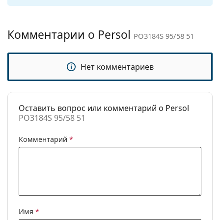
Другое
Изучите ассортимент
солнцезащитных очков
,
чтобы найти больше стилей от популярных
Пол:
Мужские
брендов.
Комментарии о Persol
PO3184S 95/58 51
Категория:
Солнцезащитные очки
Бренд:
Persol
Нет комментариев
Использование:
Модные
Код:
PO3184S 95/58 51
Доступен рецепт:
Нет
Оставить вопрос или комментарий о Persol
PO3184S 95/58 51
Комментарий
*
Имя
*