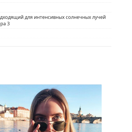
ы найти больше стилей от популярных брендов.
одходящий для интенсивных солнечных лучей
ра 3
ло