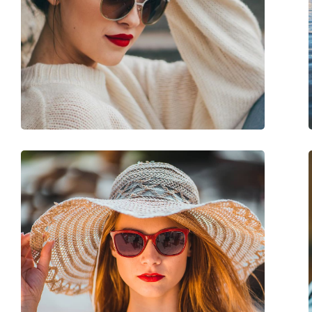
Длина дужки:
145 mm
Ширина моста:
19 mm
Вес:
220 г
Регулируемые носоупоры:
Нет
Аксессуары
Футляр:
Да
Салфетка для чистки:
Да
Другое
Пол:
Мужские
Категория:
Солнцезащитные 
Бренд:
Persol
Использование:
Модные
Код:
PO3048S 24/31 58