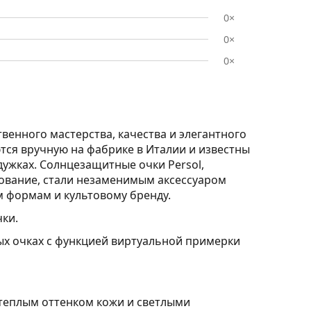
0×
0×
0×
венного мастерства, качества и элегантного
ются вручную на фабрике в Италии и известны
дужках. Солнцезащитные очки Persol,
рование, стали незаменимым аксессуаром
м формам и культовому бренду.
ки.
ых очках с функцией виртуальной примерки
 теплым оттенком кожи и светлыми