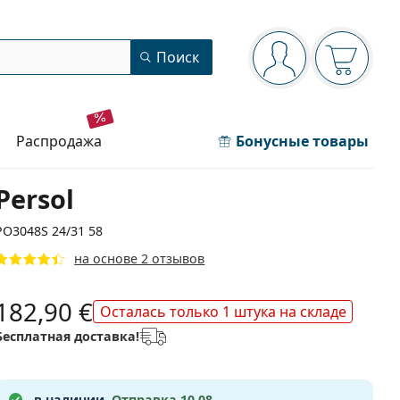
Панель навигации
Поиск
Вы вошли в сист
Ваша кор
распродажа
Бонусные товары
Persol
PO3048S 24/31 58
на основе 2 отзывов
182,90 €
Осталась только 1 штука на складе
Бесплатная доставка!
в наличии.
Отправка 10.08.