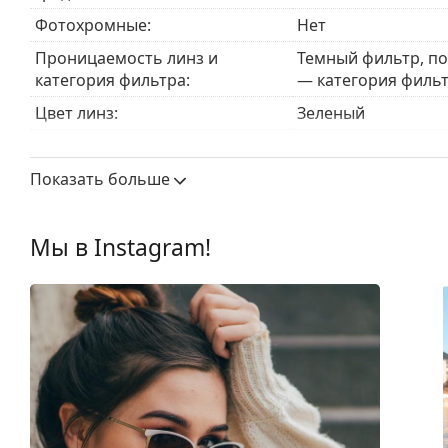
Изучите ассортимент
солнцезащитных очков
, чтоб
Фотохромные:
Нет
Проницаемость линз и
Темный фильтр, п
категория фильтра:
— категория фильт
Цвет линз:
Зеленый
Высота линзы:
40 mm
Показать больше
Ширина линзы:
58 mm
Материал линз:
Минеральное стек
Мы в Instagram!
УФ-фильтр 400:
Да
Оправа
Форма оправы:
Прямоугольные
Цвет оправы:
Коричневый
Материал оправы:
Пластик
Размер:
L
Ширина:
148 mm