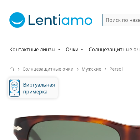
Поиск
Войти
Меню навигации
Растворы
Как заказать
Контактные линзы
Очки
Солнцезащитные оч
Солнцезащитные очки
Мужские
Persol
Виртуальная
примерка