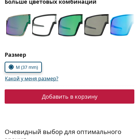
Больше цветовых комбинаций
Persol
Prada
Все бренды
Выбрать параметры:
Размер
M (37 mm)
Какой у меня размер?
Добавить в корзину
Очевидный выбор для оптимального