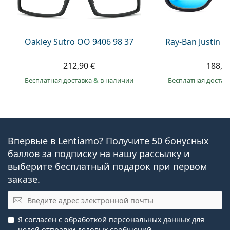
Oakley Sutro OO 9406 98 37
Ray-Ban Justin 
212,90 €
188,9
Бесплатная доставка
&
в наличии
Бесплатная достав
Впервые в Lentiamo? Получите 50 бонусных
баллов за подписку на нашу рассылку и
выберите бесплатный подарок при первом
заказе.
Эл. почта
Я согласен с
обработкой персональных данных
для
целей отправки деловых сообщений