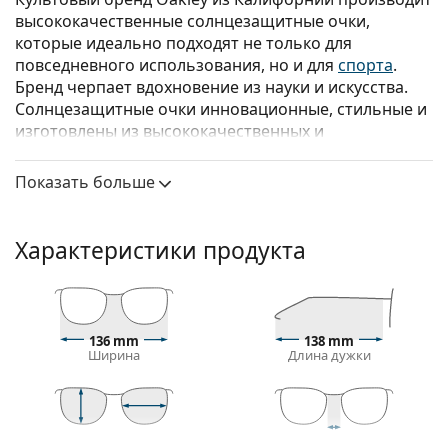
высококачественные солнцезащитные очки,
которые идеально подходят не только для
повседневного использования, но и для
спорта
.
Бренд черпает вдохновение из науки и искусства.
Солнцезащитные очки инновационные, стильные и
изготовлены из высококачественных и
функциональных материалов.
Показать больше
Oakley Sutro Lite OO 9463 01 39
— мужские
солнцезащитные очки.
Посмотрите, как вы выглядите в этих
Характеристики продукта
солнцезащитных очках с функцией виртуальной
примерки Lentiamo.
Оправа для солнцезащитных очков
136 mm
138 mm
Черный цвет оправы идеально сочетается с
Ширина
Длина дужки
холодным оттенком кожи и светлыми светлыми,
светло-каштановыми или черными волосами.
Прямоугольные оправы солнцезащитных очков
— идеальный выбор для людей с овальной или
52 mm
39 mm
139 mm