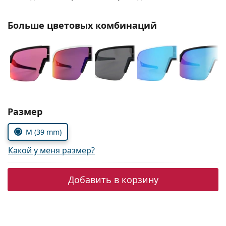
Persol
Больше цветовых комбинаций
Prada
Все бренды
Выбрать параметры:
Размер
M (39 mm)
Какой у меня размер?
Добавить в корзину