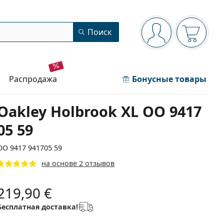
Панель навигации
Поиск
Вы вошли в сист
Ваша кор
распродажа
Бонусные товары
Oakley Holbrook XL OO 9417
05 59
OO 9417 941705 59
на основе 2 отзывов
219,90 €
Бесплатная доставка!