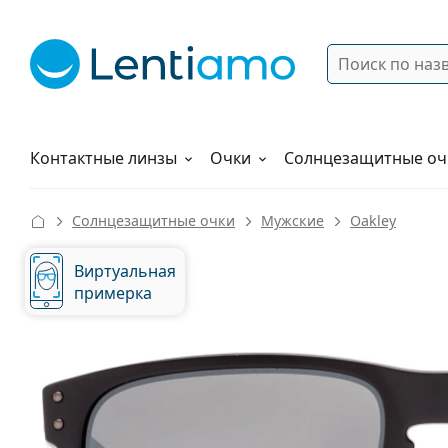
Поиск
Войти
Меню навигации
Растворы
Как заказать
Контактные линзы
Очки
Солнцезащитные оч
Солнцезащитные очки
Мужские
Oakley
Виртуальная
примерка