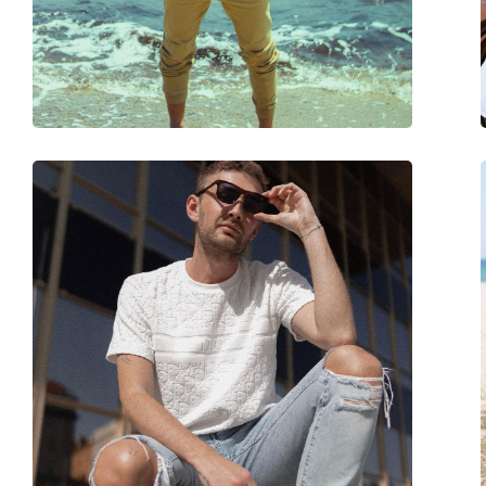
Спорт:
Туризм
Код:
OO 9417 941705 59
Доступен рецепт:
Нет