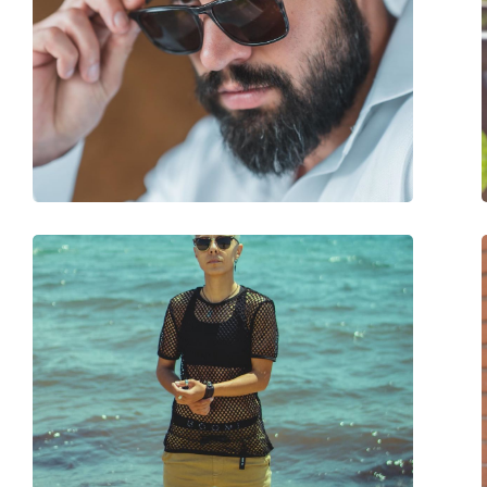
Ширина:
140 mm
Длина дужки:
137 mm
Ширина моста:
18 mm
Вес:
45 г
Регулируемые носоупоры:
Нет
Аксессуары
Футляр:
Нет
Салфетка для чистки:
Да
Другое
Пол:
Мужские
Категория:
Солнцезащитные 
Бренд:
Oakley
Использование:
Спорт