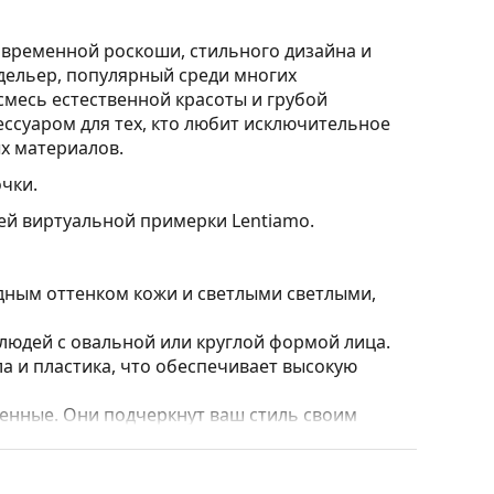
овременной роскоши, стильного дизайна и
дельер, популярный среди многих
смесь естественной красоты и грубой
ессуаром для тех, кто любит исключительное
ых материалов.
чки.
ией виртуальной примерки Lentiamo.
дным оттенком кожи и светлыми светлыми,
юдей с овальной или круглой формой лица.
а и пластика, что обеспечивает высокую
нные. Они подчеркнут ваш стиль своим
и полностью закрывают линзы, защищая их от
 линз, включая более толстые с более