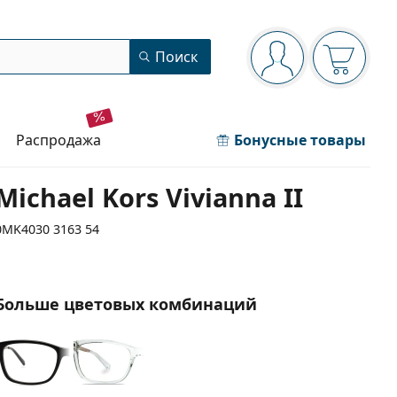
Панель навигации
Поиск
Вы вошли в сист
Ваша кор
распродажа
Бонусные товары
Michael Kors Vivianna II
0MK4030 3163 54
Больше цветовых комбинаций