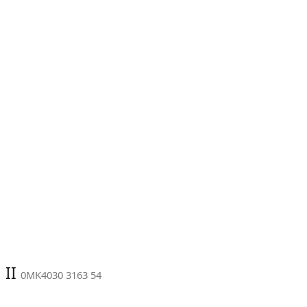
 II
0MK4030 3163 54