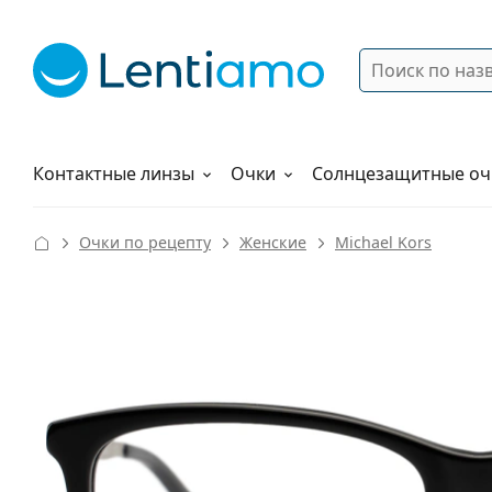
Поиск
Войти
Меню навигации
Растворы
Как заказать
Контактные линзы
Очки
Солнцезащитные оч
Очки по рецепту
Женские
Michael Kors