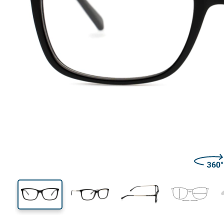
135 mm
Ширина
Ширин
линзы
38 mm
54 mm
Высота линзы
Ширина линзы