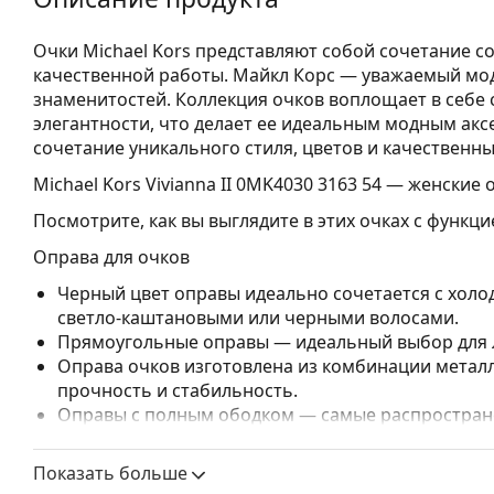
Очки Michael Kors представляют собой сочетание с
качественной работы. Майкл Корс — уважаемый мо
знаменитостей. Коллекция очков воплощает в себе 
элегантности, что делает ее идеальным модным акс
сочетание уникального стиля, цветов и качественн
Michael Kors Vivianna II 0MK4030 3163 54
— женские о
Посмотрите, как вы выглядите в этих очках с функц
Оправа для очков
Черный цвет оправы идеально сочетается с холо
светло-каштановыми или черными волосами.
Прямоугольные оправы — идеальный выбор для л
Оправа очков изготовлена из комбинации металл
прочность и стабильность.
Оправы с полным ободком — самые распростране
заметным дизайном. Они прочные, долговечные 
повреждений. Этот тип оправы подходит для всех
Показать больше
высокими оптическими характеристиками.