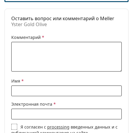
Код:
Yster Gold Olive
Доступен рецепт:
Да
Оставить вопрос или комментарий о Meller
Yster Gold Olive
Комментарий
*
Имя
*
Электронная почта
*
Я согласен с
processing
введенных данных и с
публикацией комментария на сайте