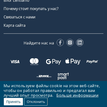
Блог Lentiamo
Почему стоит покупать у нас?
Связаться с нами
Карта сайта
Facebook
Instagram
LinkedIn
Найдите нас на
Мы используем файлы cookie на этом веб-сайте,
чтобы он работал правильно и предлагал вам
Вернуться на главную страницу
Вверх
лучший опыт просмотра.
Больше информации
Lentiamo.lv принадлежит и управляется Lentiamo s.r.o., Чешская
Принять
Отклонить
Республика
Здесь для вас уже 18 лет.