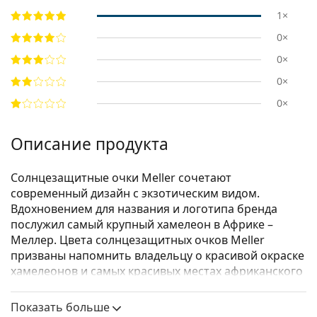
1×
0×
0×
0×
0×
Описание продукта
Солнцезащитные очки Meller сочетают
современный дизайн с экзотическим видом.
Вдохновением для названия и логотипа бренда
послужил самый крупный хамелеон в Африке –
Меллер. Цвета солнцезащитных очков Meller
призваны напомнить владельцу о красивой окраске
хамелеонов и самых красивых местах африканского
континента. Креативность и оригинальность
являются движущей силой этого модного бренда из
Показать больше