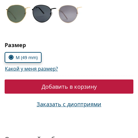
Persol
Prada
Все бренды
Выбрать параметры:
Размер
M (49 mm)
Какой у меня размер?
Добавить в корзину
Заказать с диоптриями