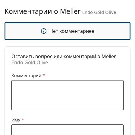
Пол:
Unisex
брендов.
Комментарии о Meller
Endo Gold Olive
Категория:
Солнцезащитные очки
Бренд:
Meller
Нет комментариев
Использование:
Модные
Код:
Endo Gold Olive
Оставить вопрос или комментарий о Meller
Endo Gold Olive
Комментарий
*
Имя
*