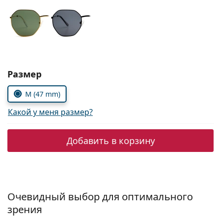
Persol
Prada
Все бренды
Выбрать параметры:
Размер
M (47 mm)
Какой у меня размер?
Добавить в корзину
Очевидный выбор для оптимального
зрения