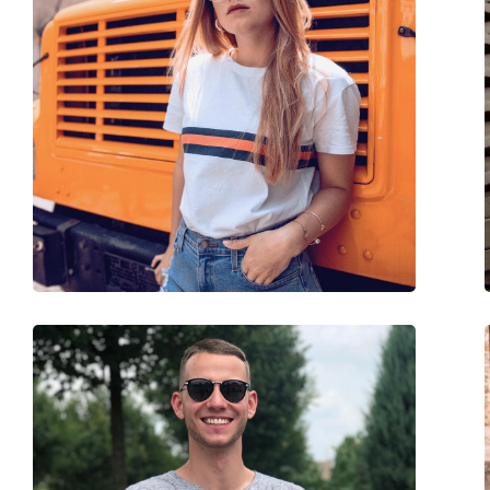
Пол:
Unisex
Категория:
Солнцезащитные 
Бренд:
Meller
Использование:
Модные
Код:
Banna All Black