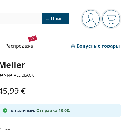
Панель навигации
Поиск
Вы вошли в сист
Ваша кор
распродажа
Бонусные товары
Meller
BANNA ALL BLACK
45,99 €
в наличии.
Отправка 10.08.