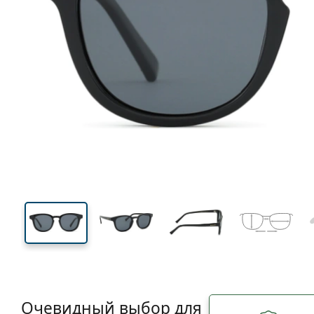
133 mm
Ширина
Ширин
линзы
41 mm
43 mm
Высота линзы
Ширина линзы
Очевидный выбор для