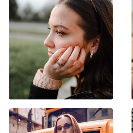
Форма оправы:
Квадратные
Цвет оправы:
Черный
Материал оправы:
Пластик
Размер:
M
Ширина:
133 mm
Длина дужки:
135 mm
Ширина моста:
15 mm
Вес:
150 г
Регулируемые носоупоры:
Нет
Пружинный шарнир:
Нет
Аксессуары
Футляр:
Да
Салфетка для чистки:
Да
Другое