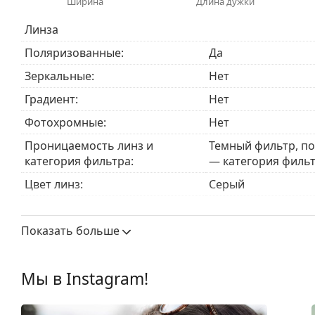
Ширина
Длина дужки
оснащены солнцезащитным фильтром категории 3
интенсивного солнечного воздействия на пляже и
Линза
Аксессуары
Поляризованные:
Да
Мы доставляем солнцезащитные очки в оригиналь
Зеркальные:
Нет
могут отличаться.
Поставляемая салфетка идеально подходит для ч
Градиент:
Нет
Некоторые модели могут поставляться с тканев
Фотохромные:
Нет
Изучите ассортимент
солнцезащитных очков
, чтоб
Проницаемость линз и
Темный фильтр, п
категория фильтра:
— категория фильт
Цвет линз:
Серый
Высота линзы:
41 mm
Показать больше
Ширина линзы:
43 mm
Материал линз:
TAC
Мы в Instagram!
УФ-фильтр 400:
Да
Оправа