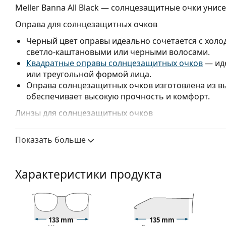
Meller Banna All Black
— солнцезащитные очки унисе
Оправа для солнцезащитных очков
Черный цвет оправы идеально сочетается с холо
светло-каштановыми или черными волосами.
Квадратные оправы солнцезащитных очков
— иде
или треугольной формой лица.
Оправа солнцезащитных очков изготовлена из в
обеспечивает высокую прочность и комфорт.
Линзы для солнцезащитных очков
Серые линзы уменьшают интенсивность света, не 
Показать больше
Поляризованные линзы с технологией TAC (триа
четкость изображения и очень устойчивы к цара
Поляризованные линзы
обеспечивают идеальное
Характеристики продукта
и защищают глаза от ультрафиолетового излуче
резкости и фокусировку.
Поляризованные солнце
белый свет, что делает их особенно полезными дл
лыжах и рыбалки. Эти линзы одинаково модны и 
Очки имеют защиту UV 400, которая обеспечивае
133 mm
135 mm