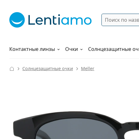
Поиск
Войти
Меню навигации
Растворы
Как заказать
Контактные линзы
Очки
Солнцезащитные оч
Солнцезащитные очки
Meller