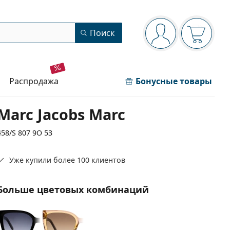
Панель навигации
Поиск
Вы вошли в сист
Ваша кор
распродажа
Бонусные товары
Marc Jacobs Marc
458/S 807 9O 53
Уже купили более 100 клиентов
Больше цветовых комбинаций