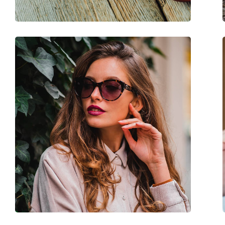
Пружинный шарнир:
Нет
Аксессуары
Футляр:
Да
Салфетка для чистки:
Да
Другое
Пол:
Женские
Категория:
Солнцезащитные 
Бренд:
Marc Jacobs
Использование:
Модные
Код:
458/S 807 9O 53