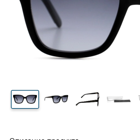
139 mm
Ширина
Ширин
линзы
44 mm
53 mm
Высота линзы
Ширина линзы