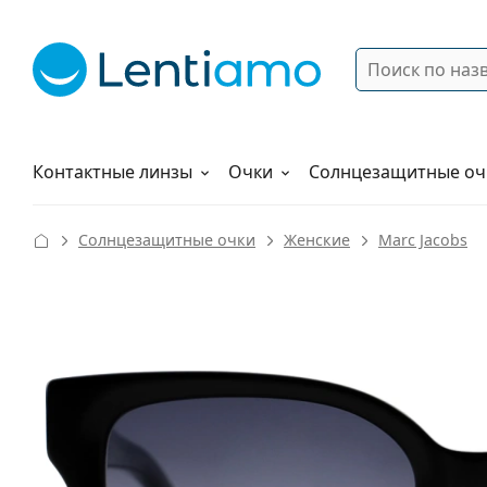
Поиск
Войти
Меню навигации
Растворы
Как заказать
Контактные линзы
Очки
Солнцезащитные оч
Солнцезащитные очки
Женские
Marc Jacobs