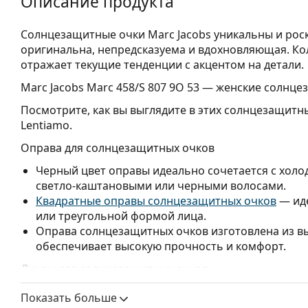
Описание продукта
Солнцезащитные очки Marc Jacobs уникальны и рос
оригинальна, непредсказуема и вдохновляющая. Ко
отражает текущие тенденции с акцентом на детали.
Marc Jacobs Marc 458/S 807 9O 53
— женские солнцез
Посмотрите, как вы выглядите в этих солнцезащитн
Lentiamo.
Оправа для солнцезащитных очков
Черный цвет оправы идеально сочетается с холо
светло-каштановыми или черными волосами.
Квадратные оправы солнцезащитных очков
— иде
или треугольной формой лица.
Оправа солнцезащитных очков изготовлена из в
обеспечивает высокую прочность и комфорт.
Линзы для солнцезащитных очков
Серые линзы уменьшают интенсивность света, не 
Показать больше
Солнцезащитные очки имеют градиентные линз