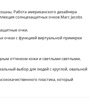
кошны. Работа американского дизайнера
ллекция солнцезащитных очков Marc Jacobs
ащитные очки.
ых очках с функцией виртуальной примерки
дным оттенком кожи и светлыми светлыми,
альный выбор для людей с круглой, овальной
ысококачественного пластика, который
влияя на контрастность и не искажая цвета.
ы
, которые затемнены в верхней половине.