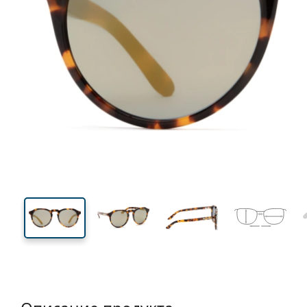
136 mm
Ширина
Ширин
линзы
44 mm
51 mm
Высота линзы
Ширина линзы