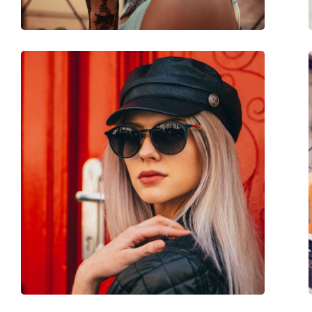
Аксессуары
Футляр:
Нет
Салфетка для чистки:
Нет
Другое
Пол:
Unisex
Категория:
Солнцезащитные 
Бренд:
Hawkers
Использование:
Модные
Код:
Carey Vegas Gold W