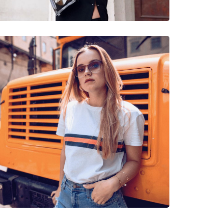
очки
arwick X