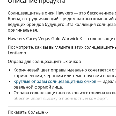
Описание продукта
Солнцезащитные очки Hawkers — это бесконечное с
бренд, сотрудничающий с рядом важных компаний и 
ведущих брендов будущего. Эта коллекция солнцеза
оригинальная.
Hawkers Carey Vegas Gold Warwick X
— солнцезащитн
Посмотрите, как вы выглядите в этих солнцезащитн
Lentiamo.
Оправа для солнцезащитных очков
Коричневый цвет оправы идеально сочетается с
коричневыми, черными или темно-русыми волос
Круглые оправы солнцезащитных очков
— идеаль
овальной формой лица.
Оправа солнцезащитных очков изготовлена из в
обеспечивает высокую прочность и комфорт.
Линзы для солнцезащитных очков
Показать больше
Золотые линзы улучшают контрастность и зрение