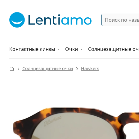
Поиск
Войти
Меню навигации
Растворы
Как заказать
Контактные линзы
Очки
Солнцезащитные оч
Солнцезащитные очки
Hawkers