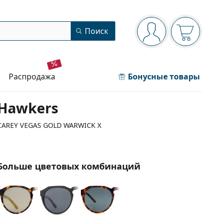
Панель навигации
Поиск
Вы вошли в сист
Ваша кор
распродажа
Бонусные товары
Hawkers
CAREY VEGAS GOLD WARWICK X
Больше цветовых комбинаций