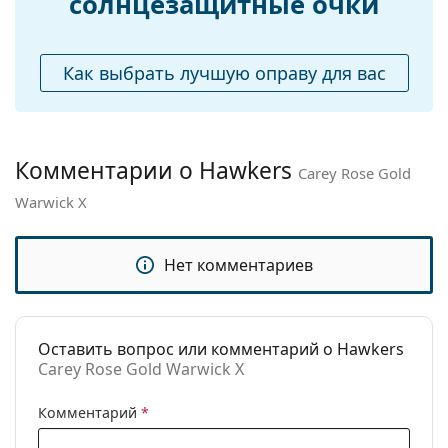
солнцезащитные очки
Футляр:
Нет
Салфетка для
Нет
Как выбрать лучшую оправу для вас
чистки:
Другое
Пол:
Unisex
Комментарии о Hawkers
Carey Rose Gold
Категория:
Солнцезащитные очки
Warwick X
Бренд:
Hawkers
Использование:
Модные
Нет комментариев
Код:
Carey Rose Gold Warwick X
Оставить вопрос или комментарий о Hawkers
Carey Rose Gold Warwick X
Комментарий
*