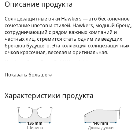
Описание продукта
Солнцезащитные очки Hawkers — это бесконечное
сочетание цветов и стилей. Hawkers, модный бренд,
сотрудничающий с рядом важных компаний и
частных лиц, стремится стать одним из ведущих
брендов будущего. Эта коллекция солнцезащитных
очков красочная, веселая и оригинальная.
Hawkers Carey Rose Gold Warwick X
—
солнцезащитные очки унисекс.
Показать больше
Посмотрите, как вы выглядите в этих
солнцезащитных очках с функцией виртуальной
примерки Lentiamo.
Характеристики продукта
Оправа для солнцезащитных очков
Коричневый цвет оправы идеально сочетается с
теплым оттенком кожи и светлыми коричневыми,
136 mm
140 mm
черными или темно-русыми волосами.
Ширина
Длина дужки
Круглые оправы солнцезащитных очков
—