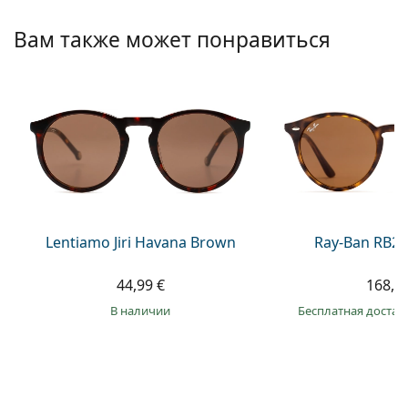
Persol
Вам также может понравиться
Prada
Все бренды
Lentiamo Jiri Havana Brown
Ray-Ban RB21
44,99 €
168,9
в наличии
Бесплатная достав