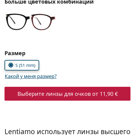
Больше цветовых комбинаций
Persol
Prada
Все бренды
Выбрать параметры:
Размер
S (51 mm)
Какой у меня размер?
Выберите линзы для очков от
11,90 €
Lentiamo использует линзы высшего