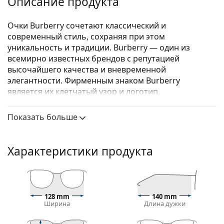
Описание продукта
Очки Burberry сочетают классический и
современный стиль, сохраняя при этом
уникальность и традиции. Burberry — один из
всемирно известных брендов с репутацией
высочайшего качества и вневременной
элегантности. Фирменным знаком Burberry
является их клетчатый узор и логотип,
изображающий рыцаря на коне с копьем.
Коллекция очков Burberry уникальна благодаря
Показать больше
своему дизайну, стилю и количеству интересных
цветовых комбинаций, подходящих для любого
случая.
Характеристики продукта
Burberry 0BE2255Q 3001 51
— женские очки.
Посмотрите, как вы выглядите в этих очках с
функцией виртуальной примерки Lentiamo.
128 mm
140 mm
Ширина
Длина дужки
Оправа для очков
Черный цвет оправы идеально сочетается с