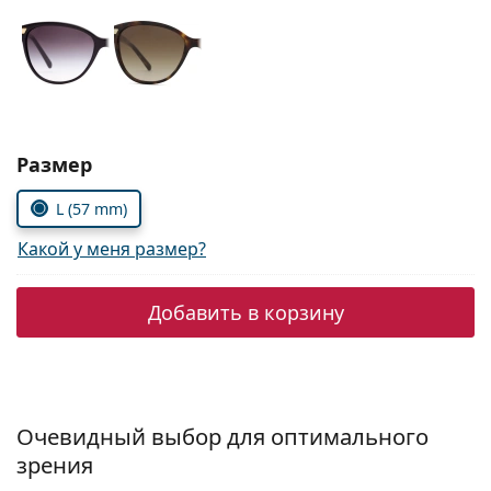
Persol
Prada
Все бренды
Выбрать параметры:
Размер
L (57 mm)
Какой у меня размер?
Добавить в корзину
Очевидный выбор для оптимального
зрения