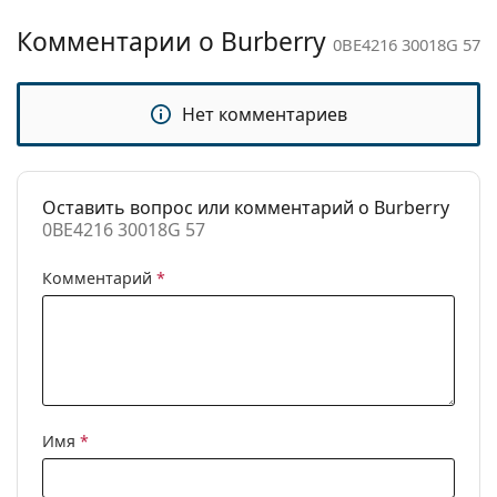
чистки:
Комментарии о Burberry
Другое
0BE4216 30018G 57
Пол:
Женские
Категория:
Солнцезащитные очки
Нет комментариев
Бренд:
Burberry
Использование:
Модные
Оставить вопрос или комментарий о Burberry
Код:
0BE4216 30018G 57
0BE4216 30018G 57
Комментарий
*
Имя
*