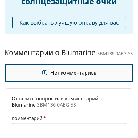
солнцезащитные очки
Аксессуары
Изучите ассортимент
солнцезащитных очков
,
чтобы найти больше стилей от популярных
Футляр:
Да
брендов.
Как выбрать лучшую оправу для вас
Салфетка для
Да
чистки:
Другое
Комментарии о Blumarine
Пол:
Женские
SBM136 0AEG 53
Категория:
Солнцезащитные очки
Бренд:
Blumarine
Нет комментариев
Использование:
Модные
Код:
SBM136 0AEG 53
Оставить вопрос или комментарий о
Blumarine
SBM136 0AEG 53
Комментарий
*