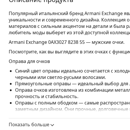
Популярный итальянский бренд Armani Exchange я
уникальности и современного дизайна. Коллекция 
материалов с сильным акцентом на детали и была 
любитель моды выберет из этой доступной коллекци
Armani Exchange 0AX3027 8238 55
— мужские очки.
Посмотрите, как вы выглядите в этих очках с функц
Оправа для очков
Синий цвет оправы идеально сочетается с холод
черными или светло-русыми волосами.
Прямоугольные оправы — идеальный выбор для л
Оправа очков изготовлена из комбинации металл
прочность и стабильность.
Оправы с полным ободком — самые распростране
заметным дизайном. Они прочные, долговечные 
повреждений. Этот тип оправы подходит для всех
высокими оптическими характеристиками.
Показать больше