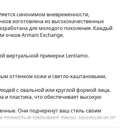
вляется синонимом вневременности,
очков изготовлена из высококачественных
разработана для молодого поколения. Каждый
и очков Armani Exchange.
ией виртуальной примерки Lentiamo.
ным оттенком кожи и светло-каштановыми,
юдей с овальной или круглой формой лица.
а и пластика, что обеспечивает высокую
нные. Они подчеркнут ваш стиль своим
и полностью закрывают линзы, защищая их от
 линз, включая более толстые с более