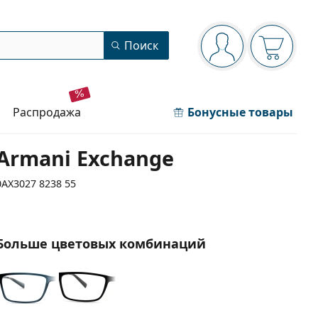
Панель навигации
Поиск
Вы вошли в сист
Ваша кор
распродажа
Бонусные товары
Armani Exchange
0AX3027 8238 55
Больше цветовых комбинаций