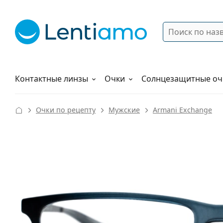
Поиск
Войти
Меню навигации
Растворы
Как заказать
Контактные линзы
Очки
Солнцезащитные оч
Очки по рецепту
Мужские
Armani Exchange