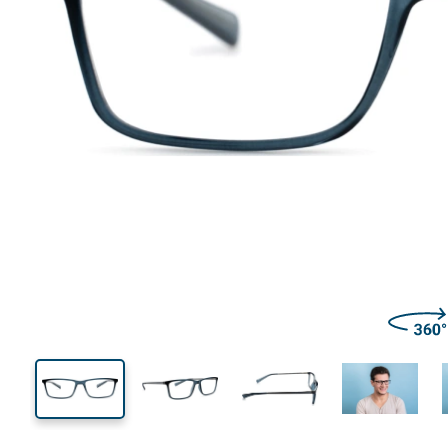
138 mm
Ширина
Ширин
линзы
33 mm
55 mm
Высота линзы
Ширина линзы