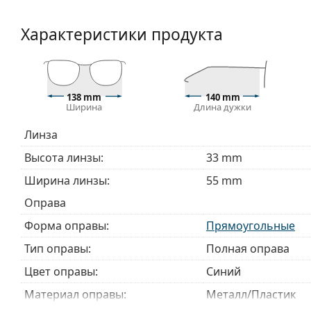
Аксессуары
Прилагаемая салфетка идеально подходит для чи
Характеристики продукта
могут поставляться с тканевым мешочком вместо
Изучите полный ассортимент
очков
, чтобы найти б
руководством по очкам
, если вам нужна помощь в 
138 mm
140 mm
Это медицинское изделие. Перед использованием п
Ширина
Длина дужки
Линза
Высота линзы:
33 mm
Ширина линзы:
55 mm
Оправа
Форма оправы:
Прямоугольные
Тип оправы:
Полная оправа
Цвет оправы:
Синий
Материал оправы:
Металл/Пластик