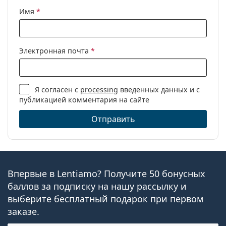
Производитель:
Johnson & Johnson
Имя
*
Линз в упаковке:
6
Вес:
16 г
Электронная почта
*
Другое
Категория:
Ежемесячные
контактные линзы
Я согласен с
processing
введенных данных и с
публикацией комментария на сайте
Силикон-
гидрогелевые
Отправить
контактные линзы
Контактные линзы
Сферические и
асферические линзы
Впервые в Lentiamo? Получите 50 бонусных
баллов за подписку на нашу рассылку и
выберите бесплатный подарок при первом
заказе.