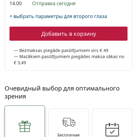
Persol
14.00
Отправка сегодня
Prada
+ выбрать параметры для второго глаза
Все бренды
Добавить в корзину
Bezmaksas piegāde pasūtījumiem virs € 49
Mazākiem pasūtījumiem piegādes maksa sākas no
€ 3,49
Очевидный выбор для оптимального
зрения
Бесплатная