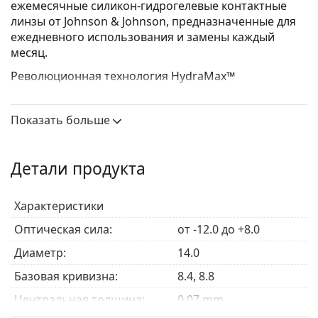
ежемесячные силикон-гидрогелевые контактные
линзы от Johnson & Johnson, предназначенные для
ежедневного использования и замены каждый
месяц.
Революционная технология HydraMax™
максимально увеличивает и сохраняет увлажнение
линз, обеспечивая максимальный комфорт в
Показать больше
течение всего месяца, даже в сложных условиях.
Закругленный тонкий край обеспечивает гладкую
посадку, устраняет риск раздражения и повышает
Детали продукта
комфорт. Контактные линзы ACUVUE® VITA® Brand
оснащены УФ-фильтром, который блокирует 99,8%
Характеристики
УФВ и 93,4% УФА.
Оптическая сила:
от -12.0 до +8.0
УФ-фильтр в контактных линзах увеличивает защиту
роговицы от опасного ультрафиолетового
Диаметр:
14.0
излучения. Однако линзы не закрывают весь глаз
Базовая кривизна:
8.4, 8.8
или область вокруг глаз, поэтому сочетание
контактных линз с УФ-фильтром и
солнцезащитных
Центральная толщина:
0.07 mm
очков
является идеальной защитой от вредных УФ-