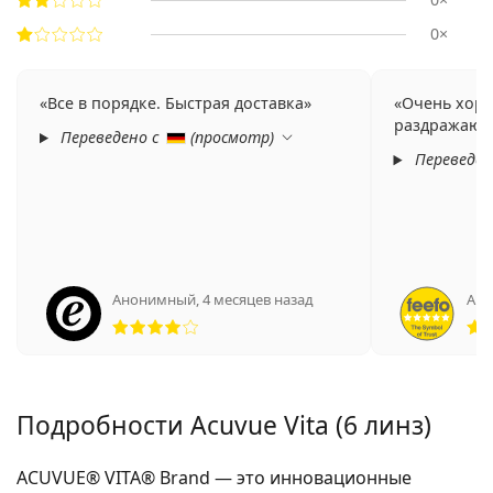
0×
Все в порядке. Быстрая доставка
Очень хоро
раздражают 
Переведено с
(
просмотр
)
Переведен
Анонимный
,
4 месяцев назад
Ан
Рейтинг 4 из 5
Подробности Acuvue Vita (6 линз)
ACUVUE® VITA® Brand — это инновационные