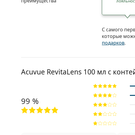
преимущества
лояльнос
С самого пер
которые можн
подарков
.
Acuvue RevitaLens 100 мл с конт
99 %