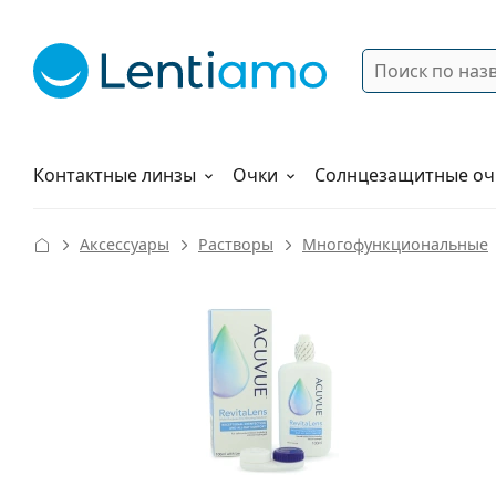
Поиск
Войти
Меню навигации
Растворы
Как заказать
Контактные линзы
Очки
Солнцезащитные оч
Аксессуары
Растворы
Многофункциональные