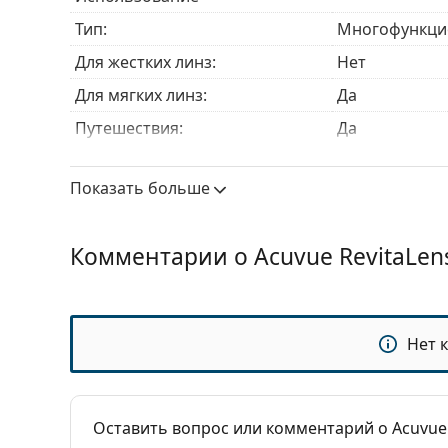
Тип:
Многофункци
Для жестких линз:
Нет
Для мягких линз:
Да
Путешествия:
Да
Срок годности:
Не менее 20 
Показать больше
Срок годности после вскрытия:
3 месяца
Аксессуары
Комментарии о Acuvue RevitaLen
Контейнеров в упаковке:
1
Другое
Категория:
Растворы
Нет 
Аксессуары
Многофункцио
Объем контейнера:
2 x 4.2 ml
Оставить вопрос или комментарий о Acuvue 