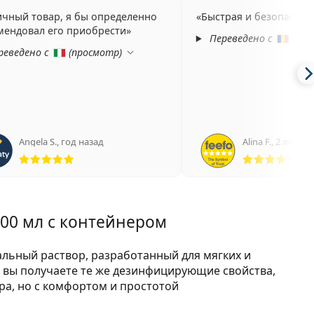
ичный товар, я бы определенно
Быстрая и безопасная
мендовал его приобрести
Переведено с
(
про
реведено с
(
просмотр
)
Angela S.
,
год назад
Alina F.
,
2 лет на
Рейтинг 5 из 5
Рей
100 мл с контейнером
альный раствор, разработанный для мягких и
ns вы получаете те же дезинфицирующие свойства,
ра, но с комфортом и простотой