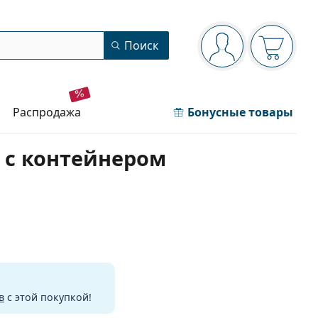
Панель навигации
Поиск
Вы вошли в сист
Ваша кор
распродажа
Бонусные товары
л с контейнером
в
с этой покупкой!