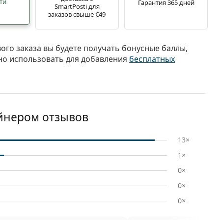
ти
Гарантия 365 дней
SmartPosti для
заказов свыше €49
вого заказа вы будете получать бонусные баллы,
о использовать для добавления
бесплатных
ейнером отзывов
13×
1×
0×
0×
0×