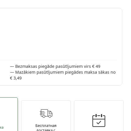
Bezmaksas piegāde pasūtījumiem virs € 49
Mazākiem pasūtījumiem piegādes maksa sākas no
€ 3,49
Бесплатная
ма
доставка с