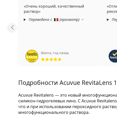
Очень хороший, качественный
Отл
раствор
реко
Переведено с
(
просмотр
)
Пе
Bianca
,
год назад
Рейтинг 5 из 5
Подробности Acuvue RevitaLens 
Acuvue Revitalens — это новый многофункцион
силикон-гидрогелевых линз. С Acuvue Revitale
что и при использовании пероксидного раство
многофункционального раствора.