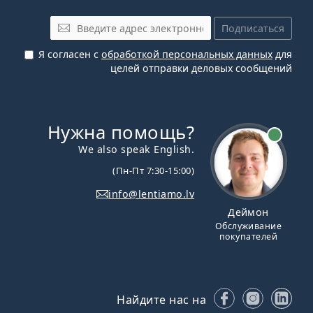
Эл. почта
Подписаться
Я согласен с
обработкой персональных данных
для
целей отправки деловых сообщений
Нужна помощь?
We also speak English.
(Пн-Пт 7:30-15:00)
info@lentiamo.lv
Деймон
Обслуживание
покупателей
Facebook
Instagr
Lin
Найдите нас на