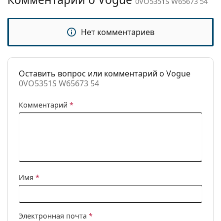
0VO5351S W65673 54
Категория:
Солнцезащитные очки
Бренд:
Vogue
Нет комментариев
Использование:
Модные
Код:
0VO5351S W65673 54
Оставить вопрос или комментарий о Vogue
0VO5351S W65673 54
Комментарий
*
Имя
*
Электронная почта
*