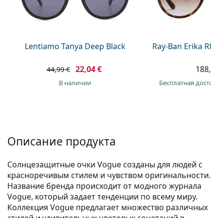
Persol
Prada
Все бренды
Lentiamo Tanya Deep Black
Ray-Ban Erika RB
22,04 €
188,9
44,99 €
в наличии
Бесплатная достав
Описание продукта
Солнцезащитные очки Vogue созданы для людей с
красноречивым стилем и чувством оригинальности.
Название бренда происходит от модного журнала
Vogue, который задает тенденции по всему миру.
Коллекция Vogue предлагает множество различных