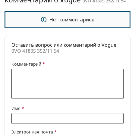
0VO 4180S 352/11 54
Другое
Пол:
Женские
Нет комментариев
Категория:
Солнцезащитные очки
Бренд:
Vogue
Оставить вопрос или комментарий о Vogue
Использование:
Модные
0VO 4180S 352/11 54
Код:
0VO 4180S 352/11 54
Комментарий
*
Имя
*
Электронная почта
*