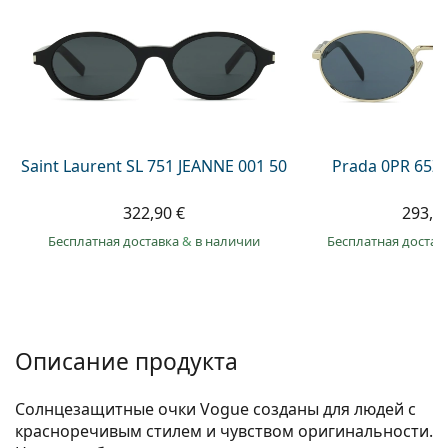
Persol
Prada
Все бренды
Saint Laurent SL 751 JEANNE 001 50
Prada 0PR 65Z
322,90 €
293,9
Бесплатная доставка
&
в наличии
Бесплатная достав
Описание продукта
Солнцезащитные очки Vogue созданы для людей с
красноречивым стилем и чувством оригинальности.