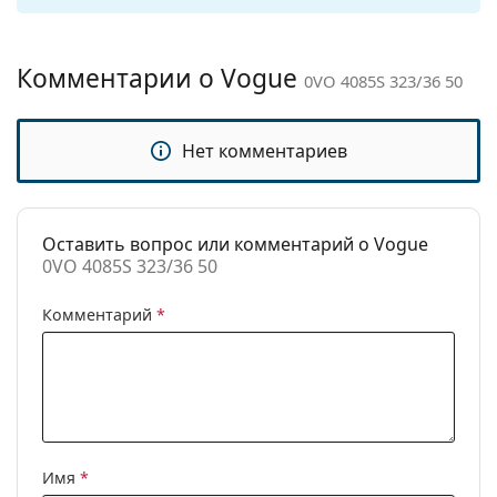
чистки:
Другое
Комментарии о Vogue
Пол:
Женские
0VO 4085S 323/36 50
Категория:
Солнцезащитные очки
Бренд:
Vogue
Нет комментариев
Использование:
Модные
Код:
0VO 4085S 323/36 50
Оставить вопрос или комментарий о Vogue
0VO 4085S 323/36 50
Комментарий
*
Имя
*