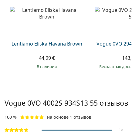
Persol
Prada
Все бренды
Lentiamo Eliska Havana Brown
Vogue 0VO 2943
44,99 €
143,9
в наличии
Бесплатная достав
Vogue
0VO 4002S 934S13 55
отзывов
100 %
на основе 1 отзывов
1×