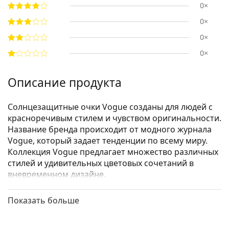
0×
0×
0×
0×
Описание продукта
Солнцезащитные очки Vogue созданы для людей с
красноречивым стилем и чувством оригинальности.
Название бренда происходит от модного журнала
Vogue, который задает тенденции по всему миру.
Коллекция Vogue предлагает множество различных
стилей и удивительных цветовых сочетаний в
вневременном дизайне.
Vogue 0VO 4002S 934S13 55
— женские
Показать больше
солнцезащитные очки.
Посмотрите, как вы выглядите в этих