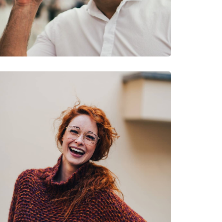
очки
62