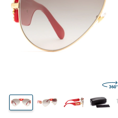
148 mm
Ширина
Ширин
линзы
53 mm
62 mm
Высота линзы
Ширина линзы