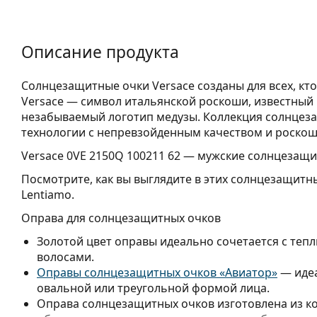
Описание продукта
Солнцезащитные очки Versace созданы для всех, кт
Versace — символ итальянской роскоши, известный 
незабываемый логотип медузы. Коллекция солнцез
технологии с непревзойденным качеством и роско
Versace 0VE 2150Q 100211 62
— мужские солнцезащи
Посмотрите, как вы выглядите в этих солнцезащитн
Lentiamo.
Оправа для солнцезащитных очков
Золотой цвет оправы идеально сочетается с теп
волосами.
Оправы солнцезащитных очков «Авиатор»
— идеа
овальной или треугольной формой лица.
Оправа солнцезащитных очков изготовлена из ко