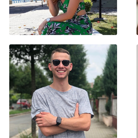
Вес:
45 г
Регулируемые носоупоры:
Да
Аксессуары
Футляр:
Да
Салфетка для чистки:
Да
Другое
Пол:
Мужские
Категория:
Солнцезащитные 
Бренд:
Versace
Использование:
Модные
Код:
0VE 2150Q 100211 