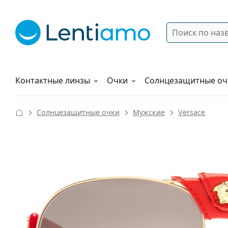
Поиск
Войти
Меню навигации
Растворы
Как заказать
Контактные линзы
Очки
Солнцезащитные оч
Солнцезащитные очки
Мужские
Versace