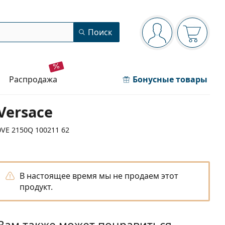
Панель навигации
Поиск
Вы вошли в сист
Ваша кор
распродажа
Бонусные товары
Versace
0VE 2150Q 100211 62
В настоящее время мы не продаем этот
продукт.