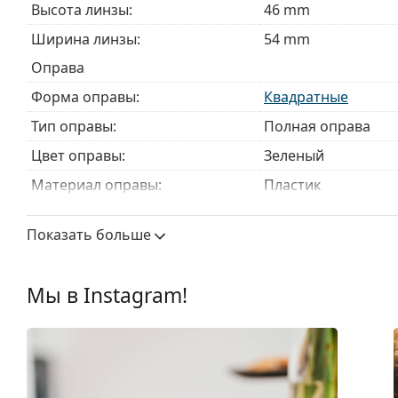
Высота линзы:
46 mm
Ширина линзы:
54 mm
Оправа
Форма оправы:
Квадратные
Тип оправы:
Полная оправа
Цвет оправы:
Зеленый
Материал оправы:
Пластик
Размер:
M
Показать больше
Ширина:
131 mm
Длина дужки:
140 mm
Мы в Instagram!
Ширина моста:
16 mm
Вес:
135 г
Регулируемые носоупоры:
Нет
Пружинный шарнир:
Нет