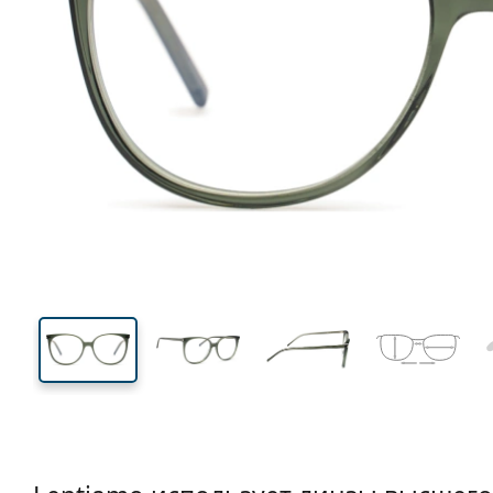
131 mm
Ширина
Ширин
линзы
46 mm
54 mm
Высота линзы
Ширина линзы