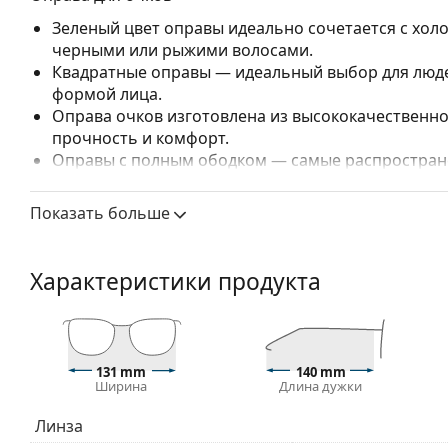
Зеленый цвет оправы идеально сочетается с хо
черными или рыжими волосами.
Квадратные оправы — идеальный выбор для людей
формой лица.
Оправа очков изготовлена из высококачественно
прочность и комфорт.
Оправы с полным ободком — самые распростране
заметным дизайном. Они прочные, долговечные 
повреждений. Этот тип оправы подходит для всех
Показать больше
высокими оптическими характеристиками.
Аксессуары
Характеристики продукта
Мы доставляем очки в оригинальном футляре. Цве
Прилагаемая салфетка идеально подходит для чи
могут поставляться с тканевым мешочком вместо
Изучите полный ассортимент
очков
, чтобы найти б
131 mm
140 mm
Ширина
Длина дужки
руководством по очкам
, если вам нужна помощь в 
Это медицинское изделие. Перед использованием п
Линза