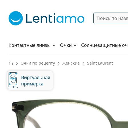
Поиск
Войти
Меню навигации
Растворы
Как заказать
Контактные линзы
Очки
Солнцезащитные оч
Очки по рецепту
Женские
Saint Laurent
Виртуальная
примерка