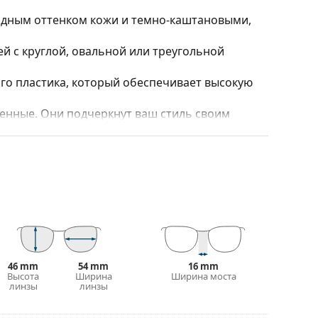
лодным оттенком кожи и темно-каштановыми,
 с круглой, овальной или треугольной
го пластика, который обеспечивает высокую
нные. Они подчеркнут ваш стиль своим
и полностью закрывают линзы, защищая их от
 линз, включая более толстые с более
т и дизайн футляра могут отличаться.
стки и ухода за очками. Некоторые модели
 салфетки.
ольше стилей, или ознакомьтесь с нашим
46 mm
54 mm
16 mm
выборе.
Высота
Ширина
Ширина моста
линзы
линзы
рочтите инструкцию.