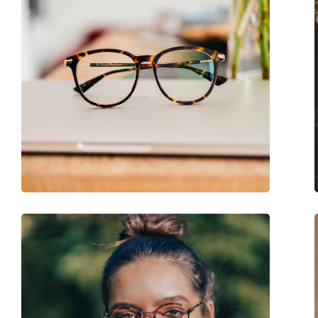
Аксессуары
Футляр:
Да
Салфетка для чистки:
Да
Другое
Пол:
Женские
Категория:
Очки по рецепту
Бренд:
Saint Laurent
Код:
SL 39 005 54