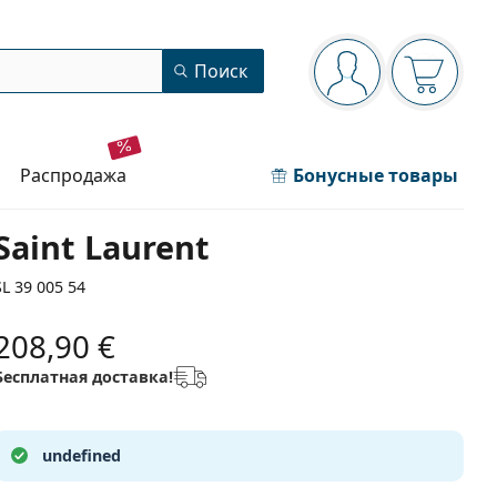
Панель навигации
Поиск
Вы вошли в сист
Ваша кор
распродажа
Бонусные товары
Saint Laurent
SL 39 005 54
208,90 €
Бесплатная доставка!
undefined