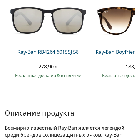
Persol
Prada
Все бренды
Ray-Ban RB4264 601S5J 58
Ray-Ban Boyfriend
278,90 €
188,9
Бесплатная доставка
&
в наличии
Бесплатная достав
Описание продукта
Всемирно известный Ray-Ban является легендой
среди брендов солнцезащитных очков. Ray-Ban