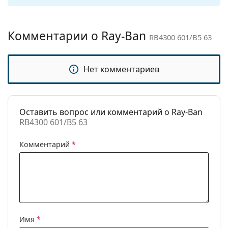
Другое
Пол:
Мужские
Комментарии о Ray-Ban
RB4300 601/B5 63
Категория:
Солнцезащитные очки
Бренд:
Ray-Ban
Нет комментариев
Использование:
Модные
Код:
RB4300 601/B5 63
Доступен рецепт:
Нет
Оставить вопрос или комментарий о Ray-Ban
RB4300 601/B5 63
Комментарий
*
Имя
*