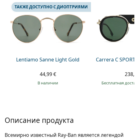
Persol
ТАКЖЕ ДОСТУПНО С ДИОПТРИЯМИ
Prada
Все бренды
Lentiamo Sanne Light Gold
Carrera C SPORT 
44,99 €
238,9
в наличии
Бесплатная достав
Описание продукта
Всемирно известный Ray-Ban является легендой