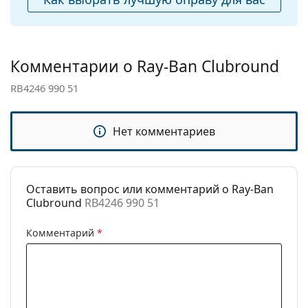
чистки:
Другое
Пол:
Unisex
Комментарии о Ray-Ban Clubround
Категория:
Солнцезащитные очки
RB4246 990 51
Бренд:
Ray-Ban
Использование:
Модные
Нет комментариев
Код:
RB4246 990 51
Доступен рецепт:
Нет
Оставить вопрос или комментарий о Ray-Ban
Clubround
RB4246 990 51
Комментарий
*